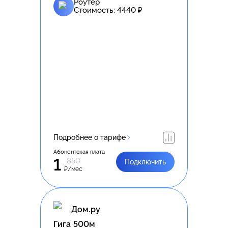
Роутер
Стоимость:
4440
₽
Подробнее о тарифе
Абонентская плата
1
850
Подключить
₽/мес
Дом.ру
Гига 500м