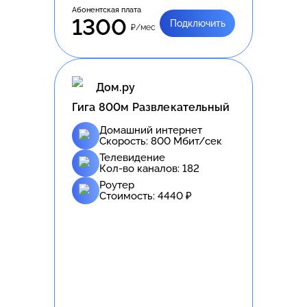
Абонентская плата
1300
Подключить
₽/мес
Дом.ру
Гига 800м Развлекательный
Домашний интернет
Скорость:
800
Мбит/сек
Телевидение
Кол-во каналов:
182
Роутер
Стоимость:
4440
₽