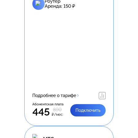
Роутер
Аренда:
150
₽
Подробнее о тарифе
Абонентская плата
445
890
Подключить
₽/мес