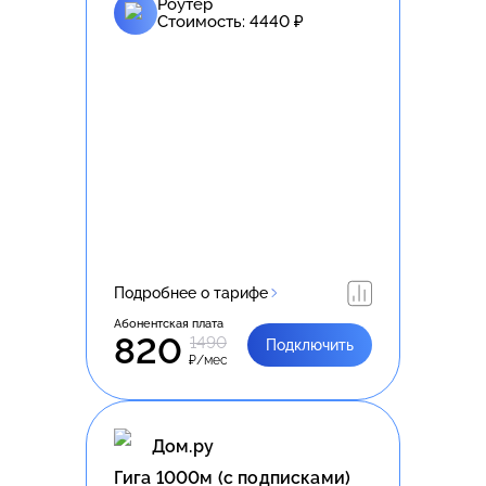
Роутер
Стоимость:
4440
₽
Подробнее о тарифе
Абонентская плата
820
1490
Подключить
₽/мес
Дом.ру
Гига 1000м (с подписками)