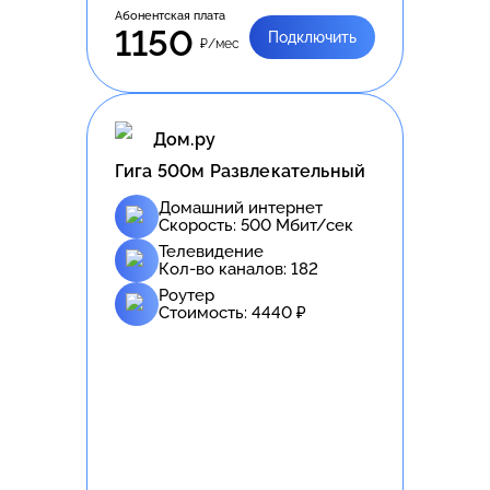
Абонентская плата
1150
Подключить
₽/мес
Дом.ру
Гига 500м Развлекательный
Домашний интернет
Скорость:
500
Мбит/сек
Телевидение
Кол-во каналов:
182
Роутер
Стоимость:
4440
₽