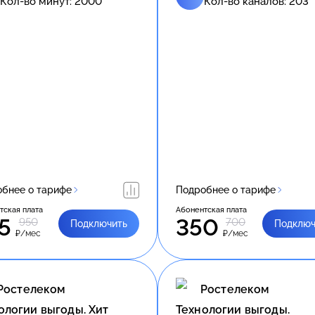
Кол-во минут:
2000
Кол-во каналов:
203
бнее о тарифе
Подробнее о тарифе
тская плата
Абонентская плата
5
350
950
700
Подключить
Подключ
₽/мес
₽/мес
Ростелеком
Ростелеком
ологии выгоды. Хит
Технологии выгоды.