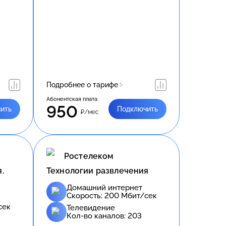
Подробнее о тарифе
Абонентская плата
950
ить
Подключить
₽/мес
Ростелеком
.
Технологии развлечения
Домашний интернет
Скорость:
200
Мбит/сек
сек
Телевидение
Кол-во каналов:
203