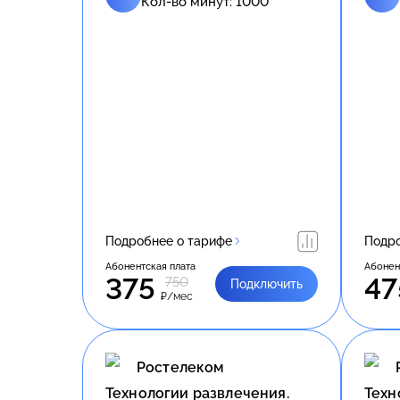
Кол-во минут:
1000
Подробнее о тарифе
Подро
Абонентская плата
Абонен
375
47
750
Подключить
₽/мес
Ростелеком
Технологии развлечения.
Техн