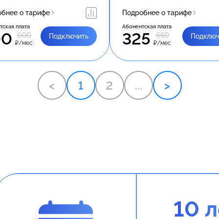
бнее о тарифе
Подробнее о тарифе
тская плата
Абонентская плата
00
325
600
650
Подключить
Подключ
₽/мес
₽/мес
<
1
2
...
>
10 л