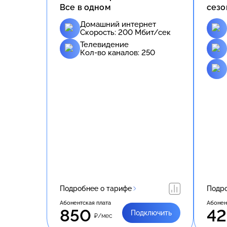
Все в одном
сезо
Домашний интернет
Скорость:
200
Мбит/сек
Телевидение
Кол-во каналов:
250
Подробнее о тарифе
Подро
Абонентская плата
Абонен
850
42
Подключить
₽/мес