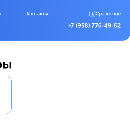
ы
Контакты
Сравнение
+7 (958) 776-49-52
ры