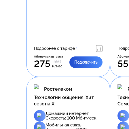
Подробнее о тарифе
Подро
Абонентская плата
Абонен
275
5
550
Подключить
₽/мес
Ростелеком
Технологии общения. Хит
Техн
сезона Х
Сем
Домашний интернет
Скорость:
100
Мбит/сек
Мобильная связь