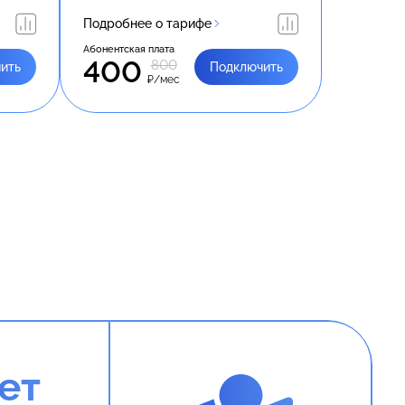
Подробнее о тарифе
Абонентская плата
400
800
ить
Подключить
₽/мес
ет