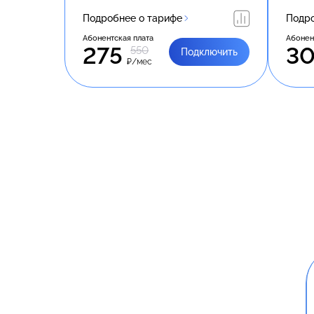
Подробнее о тарифе
Подро
Абонентская плата
Абонен
275
3
550
Подключить
₽/мес