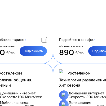
бнее о тарифе
Подробнее о тарифе
тская плата
Абонентская плата
50
890
Подключить
Подключ
₽/мес
₽/мес
Ростелеком
Ростелеком
ологии общения.
Технологии развлечения
ейный
Хит сезона
Домашний интернет
Домашний интернет
Скорость:
100
Мбит/сек
Скорость:
200
Мбит/
Мобильная связь
Телевидение