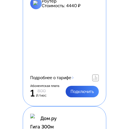
Роутер
Стоимость:
4440
₽
Подробнее о тарифе
Абонентская плата
1
800
Подключить
₽/мес
Дом.ру
Гига 300м