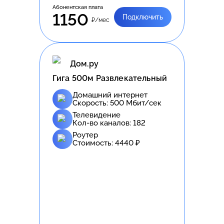
Абонентская плата
1150
Подключить
₽/мес
Дом.ру
Гига 500м Развлекательный
Домашний интернет
Скорость:
500
Мбит/сек
Телевидение
Кол-во каналов:
182
Роутер
Стоимость:
4440
₽