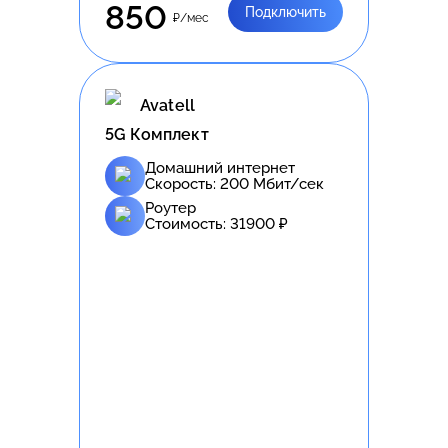
850
Подключить
₽/мес
Avatell
5G Комплект
Домашний интернет
Скорость:
200
Мбит/сек
Роутер
Стоимость:
31900
₽