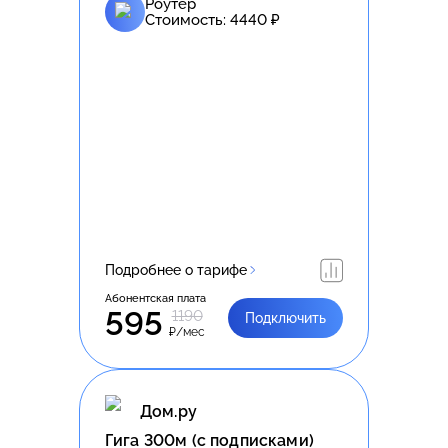
Роутер
Стоимость:
4440
₽
Подробнее о тарифе
Абонентская плата
595
1190
Подключить
₽/мес
Дом.ру
Гига 300м (с подписками)