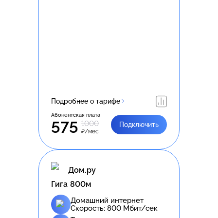
Подробнее о тарифе
Абонентская плата
575
1000
Подключить
₽/мес
Дом.ру
Гига 800м
Домашний интернет
Скорость:
800
Мбит/сек