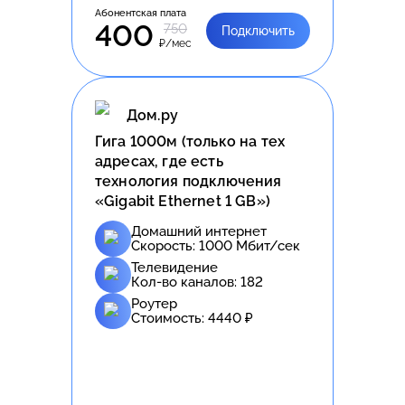
Абонентская плата
400
750
Подключить
₽/мес
Дом.ру
Гига 1000м (только на тех
адресах, где есть
технология подключения
«Gigabit Ethernet 1 GB»)
Домашний интернет
Скорость:
1000
Мбит/сек
Телевидение
Кол-во каналов:
182
Роутер
Стоимость:
4440
₽