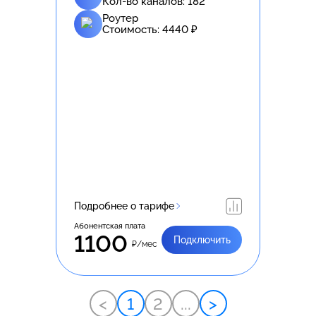
Кол-во каналов:
182
Роутер
Стоимость:
4440
₽
Подробнее о тарифе
Абонентская плата
1100
Подключить
₽/мес
<
1
2
...
>