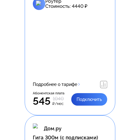
Роутер
Стоимость:
4440
₽
Подробнее о тарифе
Абонентская плата
545
1040
Подключить
₽/мес
Дом.ру
Гига 300м (с подписками)