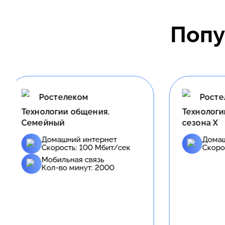
Попу
Ростелеком
Ро
Технологии доступа. Хит
Технол
сезона X
Д
С
Домашний интернет
Скорость:
100
Мбит/сек