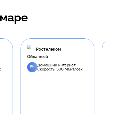
маре
Ростелеком
Игровой
т
Домашний интернет
/сек
Скорость:
700
Мбит/сек
Телевидение
Кол-во каналов:
207