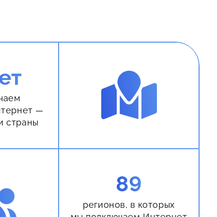
ет
чаем
нтернет —
и страны
89
регионов, в которых
мы подключаем Интернет