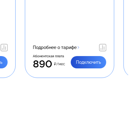
Подробнее о тарифе
Абонентская плата
950
ючить
Подключить
₽/мес