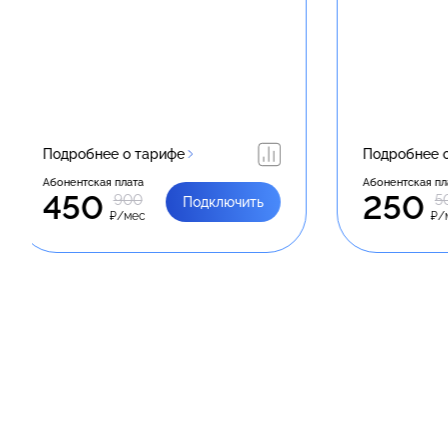
Подробнее о тарифе
Подроб
Абонентская плата
Абонентск
250
50
500
Подключить
₽/мес