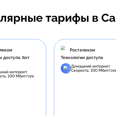
лярные тарифы в
Са
стелеком
Ростелеком
огии доступа
Облачный
омашний интернет
Домашний интерне
корость:
100
Мбит/сек
Скорость:
500
Мбит