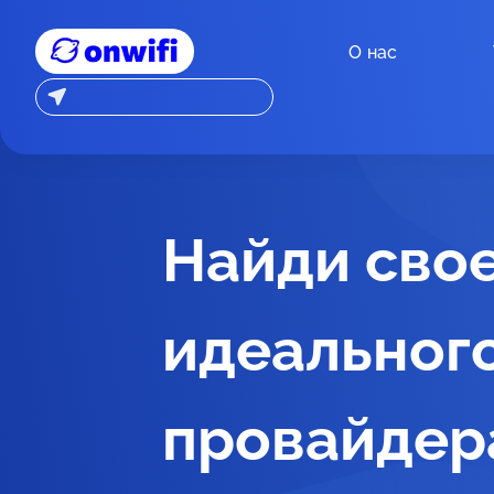
О нас
Найди сво
идеальног
провайдер