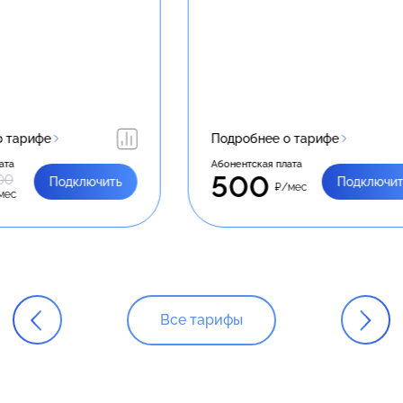
нее о тарифе
Подробнее о тарифе
ая плата
Абонентская плата
0
890
Подключить
Подкл
₽/мес
₽/мес
Все тарифы