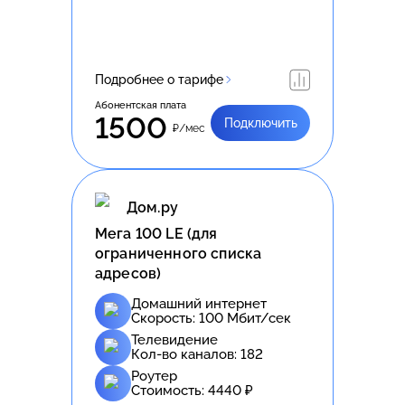
Подробнее о тарифе
Абонентская плата
1500
Подключить
₽/мес
Дом.ру
Meгa 100 LE (для
ограниченного списка
адресов)
Домашний интернет
Скорость:
100
Мбит/сек
Телевидение
Кол-во каналов:
182
Роутер
Стоимость:
4440
₽