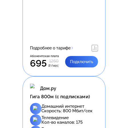
Подробнее о тарифе
Абонентская плата
695
1250
Подключить
₽/мес
Дом.ру
Гига 800м (с подписками)
Домашний интернет
Скорость:
800
Мбит/сек
Телевидение
Кол-во каналов:
175