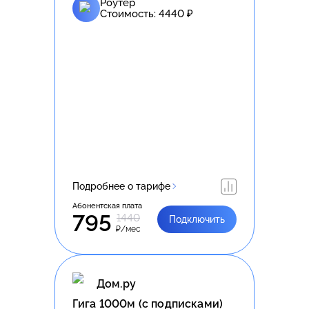
Роутер
Стоимость:
4440
₽
Подробнее о тарифе
Абонентская плата
795
1440
Подключить
₽/мес
Дом.ру
Гига 1000м (с подписками)