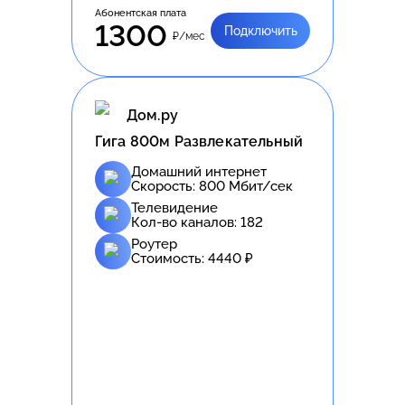
Абонентская плата
1300
Подключить
₽/мес
Дом.ру
Гига 800м Развлекательный
Домашний интернет
Скорость:
800
Мбит/сек
Телевидение
Кол-во каналов:
182
Роутер
Стоимость:
4440
₽