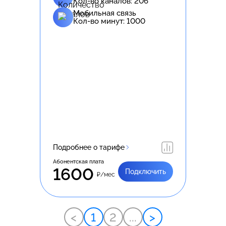
Кол-во каналов:
206
Мобильная связь
Кол-во минут:
1000
Подробнее о тарифе
Абонентская плата
1600
Подключить
₽/мес
<
1
2
...
>