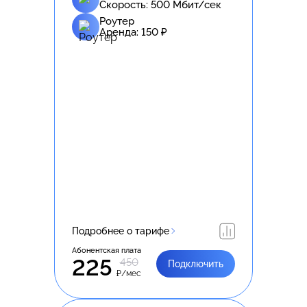
Скорость:
500
Мбит/сек
Роутер
Аренда:
150
₽
Подробнее о тарифе
Абонентская плата
225
450
Подключить
₽/мес