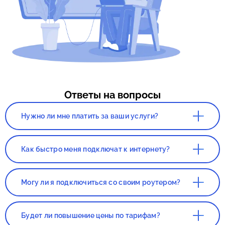
Ответы на вопросы
Нужно ли мне платить за ваши услуги?
Нет. Сервис, а так же консультация со
специалистом полностью бесплатны!
Как быстро меня подключат к интернету?
Все зависит от нагруженности вашего
города. Как правило, наших клиентов
Могу ли я подключиться со своим роутером?
подключают в течении 1-2 дней с момента
составления заявки.
Да, вы сможете подключиться со своим
роутером. Но этот роутер должен был
Будет ли повышение цены по тарифам?
приобретаться в магазине, если