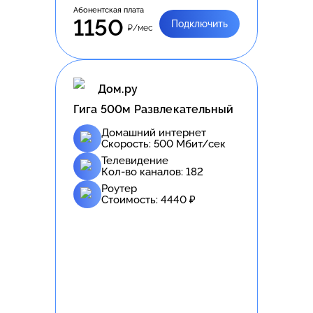
Абонентская плата
1150
Подключить
₽/мес
Дом.ру
Гига 500м Развлекательный
Домашний интернет
Скорость:
500
Мбит/сек
Телевидение
Кол-во каналов:
182
Роутер
Стоимость:
4440
₽