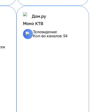
Дом.ру
Моно КТВ
Телевидение
Кол-во каналов:
54
сек