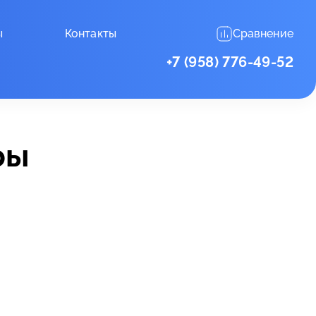
ы
Контакты
Сравнение
+7 (958) 776-49-52
ры