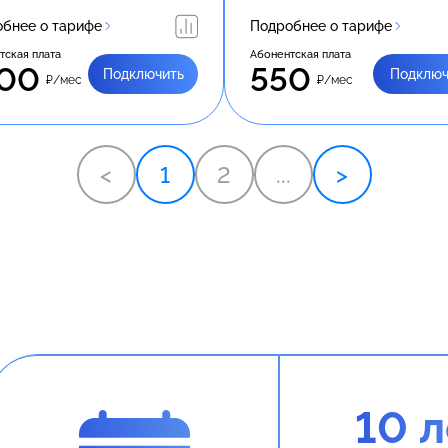
бнее о тарифе
Подробнее о тарифе
тская плата
Абонентская плата
00
550
Подключить
Подключ
₽/мес
₽/мес
<
1
2
...
>
10 л