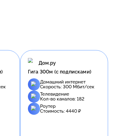
Дом.ру
и)
Гига 300м (с подписками)
Домашний интернет
сек
Скорость:
300
Мбит/сек
Телевидение
Кол-во каналов:
182
Роутер
Стоимость:
4440
₽