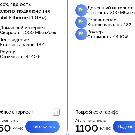
сах, где есть
Домашний интернет
ология подключения
Скорость:
300
Мбит/
abit Ethernet 1 GB»)
Телевидение
Кол-во каналов:
182
Домашний интернет
Роутер
Скорость:
1000
Мбит/сек
Стоимость:
4440
₽
Телевидение
Кол-во каналов:
182
Роутер
Стоимость:
4440
₽
бнее о тарифе
Подробнее о тарифе
тская плата
Абонентская плата
50
1100
Подключить
Подключ
₽/мес
₽/мес