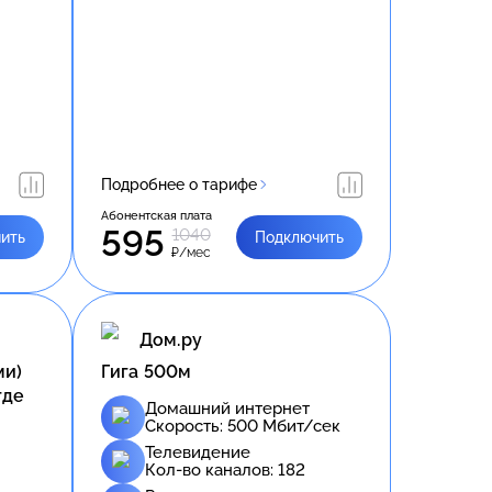
Подробнее о тарифе
Абонентская плата
595
1040
ить
Подключить
₽/мес
Дом.ру
ми)
Гига 500м
где
Домашний интернет
Скорость:
500
Мбит/сек
Телевидение
Кол-во каналов:
182