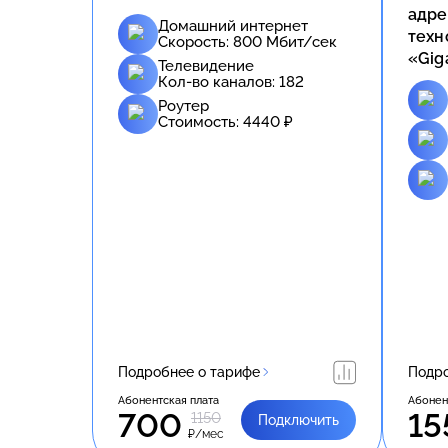
адре
Домашний интернет
техн
Скорость:
800
Мбит/сек
«Gig
Телевидение
Кол-во каналов:
182
Роутер
Стоимость:
4440
₽
Подробнее о тарифе
Подро
Абонентская плата
Абонен
700
15
1150
Подключить
₽/мес