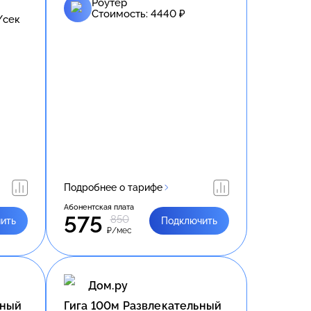
Роутер
Стоимость:
4440
₽
/сек
Подробнее о тарифе
Абонентская плата
575
850
ить
Подключить
₽/мес
Дом.ру
ьный
Гига 100м Развлекательный