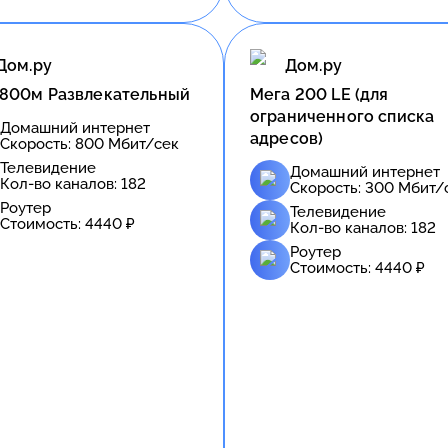
Дом.ру
Дом.ру
 800м Развлекательный
Meгa 200 LE (для
ограниченного списка
Домашний интернет
адресов)
Скорость:
800
Мбит/сек
Телевидение
Домашний интернет
Кол-во каналов:
182
Скорость:
300
Мбит/
Роутер
Телевидение
Стоимость:
4440
₽
Кол-во каналов:
182
Роутер
Стоимость:
4440
₽