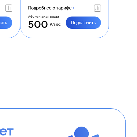
Подробнее о тарифе
Абонентская плата
500
ить
Подключить
₽/мес
ет