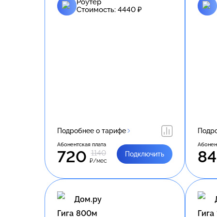
Роутер
Стоимость:
4440
₽
Подробнее о тарифе
Подро
Абонентская плата
Абонен
720
84
1140
Подключить
₽/мес
Дом.ру
Гига 800м
Гига