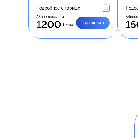
Подробнее о тарифе
Подро
Абонентская плата
Абонен
1200
15
Подключить
₽/мес