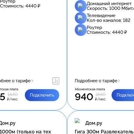
Роутер
Домашний интернет
Стоимость:
4440
₽
Скорость:
1000
Мбит
Телевидение
Кол-во каналов:
182
Роутер
Стоимость:
4440
₽
бнее о тарифе
Подробнее о тарифе
тская плата
Абонентская плата
5
940
1440
1840
Подключить
Подключ
₽/мес
₽/мес
Дом.ру
Дом.ру
 1000м (только на тех
Гига 300м Развлекател