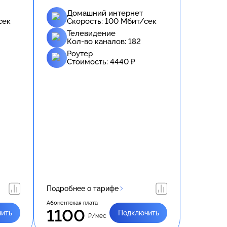
Домашний интернет
сек
Скорость:
100
Мбит/сек
Телевидение
Кол-во каналов:
182
Роутер
Стоимость:
4440
₽
Подробнее о тарифе
Абонентская плата
1100
ить
Подключить
₽/мес