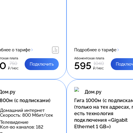
бнее о тарифе
Подробнее о тарифе
тская плата
Абонентская плата
50
595
750
1040
Подключить
Подключ
₽/мес
₽/мес
Дом.ру
Дом.ру
 800м (с подписками)
Гига 1000м (с подписка
(только на тех адресах, 
Домашний интернет
есть технология
Скорость:
800
Мбит/сек
подключения «Gigabit
Телевидение
Ethernet 1 GB»)
Кол-во каналов:
182