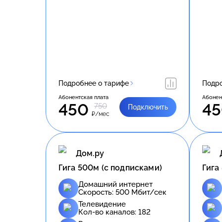
Подробнее о тарифе
Подро
Абонентская плата
Абонен
450
4
750
Подключить
₽/мес
Дом.ру
Гига 500м (с подписками)
Гига
Домашний интернет
Скорость:
500
Мбит/сек
Телевидение
Кол-во каналов:
182