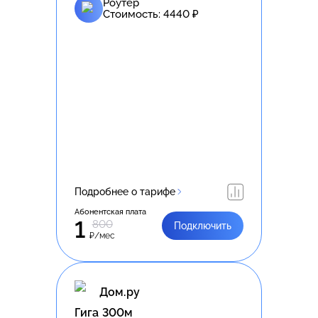
Роутер
Стоимость:
4440
₽
Подробнее о тарифе
Абонентская плата
1
800
Подключить
₽/мес
Дом.ру
Гига 300м