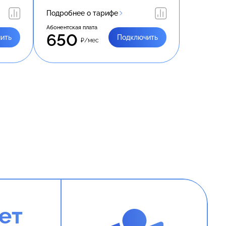
Подробнее о тарифе
Абонентская плата
650
ить
Подключить
₽/мес
ет