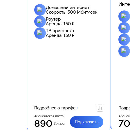
Инте
Домашний интернет
Скорость:
500
Мбит/сек
Роутер
Аренда:
150
₽
ТВ приставка
Аренда:
150
₽
Подробнее о тарифе
Подро
Абонентская плата
Абонен
890
7
Подключить
₽/мес