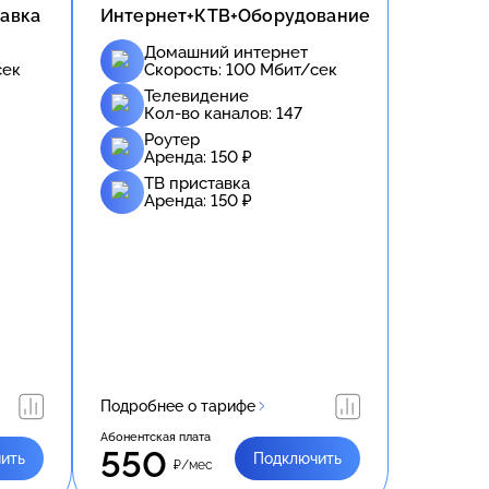
авка
Интернет+КТВ+Оборудование
Домашний интернет
сек
Скорость:
100
Мбит/сек
Телевидение
Кол-во каналов:
147
Роутер
Аренда:
150
₽
ТВ приставка
Аренда:
150
₽
Подробнее о тарифе
Абонентская плата
550
ить
Подключить
₽/мес