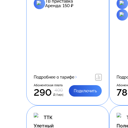
ТВ приставка
Аренда:
150
₽
Подробнее о тарифе
Подро
Абонентская плата
Абонен
290
78
400
Подключить
₽/мес
ТТК
Улетный
Полн