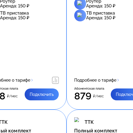
Роутер
Роутер
Аренда:
150
₽
Аренда:
150
₽
ТВ приставка
ТВ приставка
Аренда:
150
₽
Аренда:
150
₽
бнее о тарифе
Подробнее о тарифе
тская плата
Абонентская плата
8
879
Подключить
Подключ
₽/мес
₽/мес
ТТК
ТТК
ый комплект
Полный комплект