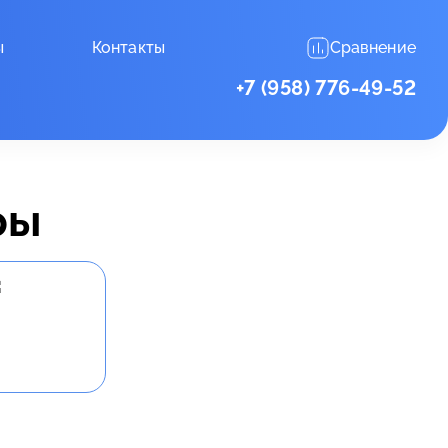
ы
Контакты
Сравнение
+7 (958) 776-49-52
ры