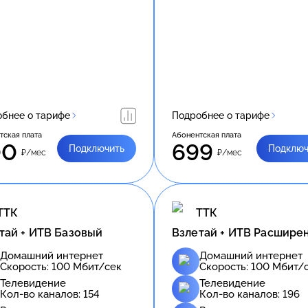
бнее о тарифе
Подробнее о тарифе
тская плата
Абонентская плата
00
699
Подключить
Подключ
₽/мес
₽/мес
ТТК
ТТК
тай + ИТВ Базовый
Взлетай + ИТВ Расшире
Домашний интернет
Домашний интернет
Скорость:
100
Мбит/сек
Скорость:
100
Мбит/
Телевидение
Телевидение
Кол-во каналов:
154
Кол-во каналов:
196