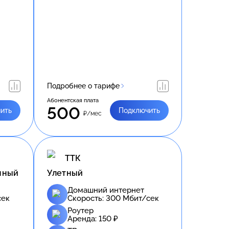
Подробнее о тарифе
Абонентская плата
500
ить
Подключить
₽/мес
ТТК
нный
Улетный
Домашний интернет
сек
Скорость:
300
Мбит/сек
Роутер
Аренда:
150
₽