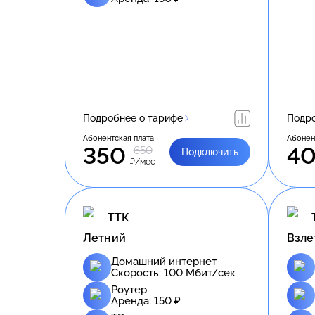
Подробнее о тарифе
Подро
Абонентская плата
Абонен
350
4
650
Подключить
₽/мес
ТТК
Летний
Взле
Домашний интернет
Скорость:
100
Мбит/сек
Роутер
Аренда:
150
₽