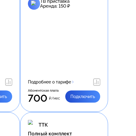
ТВ приставка
Аренда:
150
₽
Подробнее о тарифе
Абонентская плата
700
ить
Подключить
₽/мес
ТТК
Полный комплект