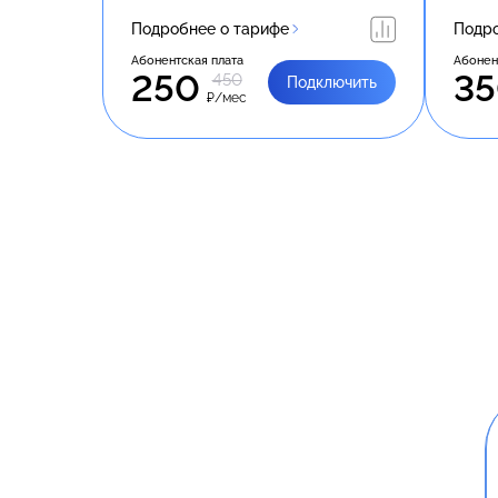
Подробнее о тарифе
Подро
Абонентская плата
Абонен
250
3
450
Подключить
₽/мес