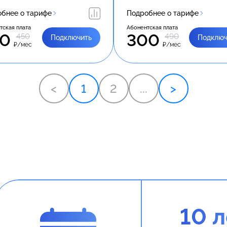
бнее о тарифе
Подробнее о тарифе
тская плата
Абонентская плата
50
300
450
490
Подключить
Подключ
₽/мес
₽/мес
<
1
2
...
>
10 л