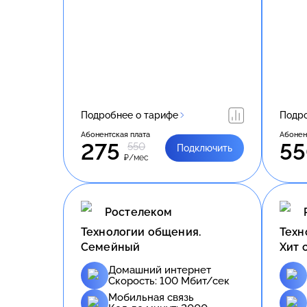
Подробнее о тарифе
Подро
Абонентская плата
Абонен
275
5
550
Подключить
₽/мес
Ростелеком
Технологии общения.
Техн
Семейный
Хит 
Домашний интернет
Скорость:
100
Мбит/сек
Мобильная связь