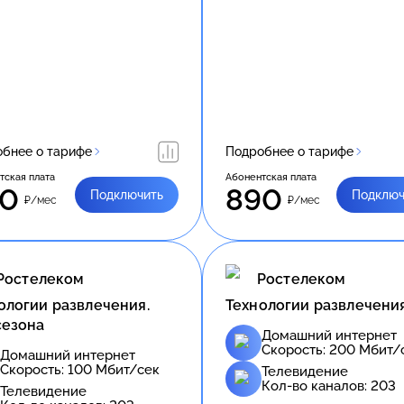
бнее о тарифе
Подробнее о тарифе
тская плата
Абонентская плата
50
890
Подключить
Подключ
₽/мес
₽/мес
Ростелеком
Ростелеком
ологии развлечения.
Технологии развлечени
сезона
Домашний интернет
Скорость:
200
Мбит/
Домашний интернет
Скорость:
100
Мбит/сек
Телевидение
Кол-во каналов:
203
Телевидение