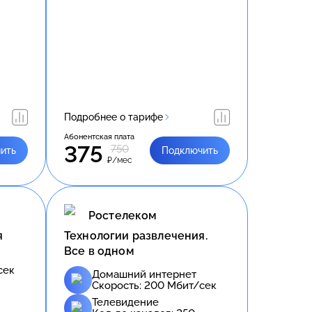
Подробнее о тарифе
Абонентская плата
375
750
ить
Подключить
₽/мес
Ростелеком
я
Технологии развлечения.
Все в одном
сек
Домашний интернет
Скорость:
200
Мбит/сек
Телевидение