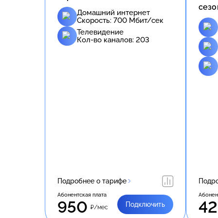
сезо
Домашний интернет
Скорость:
700
Мбит/сек
Телевидение
Кол-во каналов:
203
Подробнее о тарифе
Подро
Абонентская плата
Абонен
950
42
Подключить
₽/мес