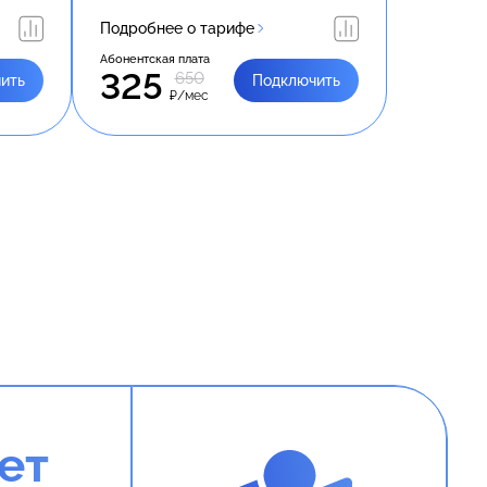
Подробнее о тарифе
Абонентская плата
325
650
ить
Подключить
₽/мес
ет