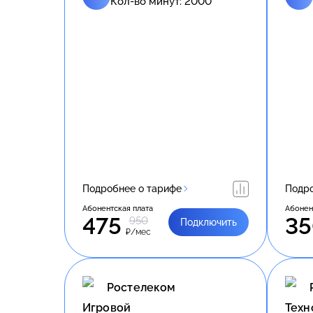
Кол-во минут:
2000
Подробнее о тарифе
Подро
Абонентская плата
Абонен
475
3
950
Подключить
₽/мес
Ростелеком
Игровой
Техн