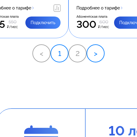
бнее о тарифе
Подробнее о тарифе
тская плата
Абонентская плата
5
300
550
600
Подключить
Подключ
₽/мес
₽/мес
<
1
2
>
10 л