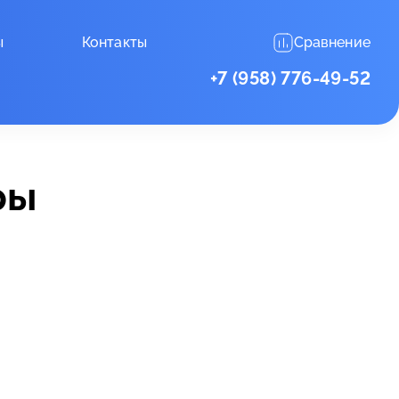
ы
Контакты
Сравнение
+7 (958) 776-49-52
ры