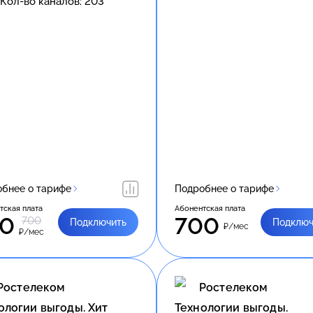
Кол-во каналов:
203
бнее о тарифе
Подробнее о тарифе
тская плата
Абонентская плата
50
700
700
Подключить
Подключ
₽/мес
₽/мес
Ростелеком
Ростелеком
ологии выгоды. Хит
Технологии выгоды.