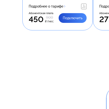
Подробнее о тарифе
Подро
Абонентская плата
Абонен
450
27
900
Подключить
₽/мес