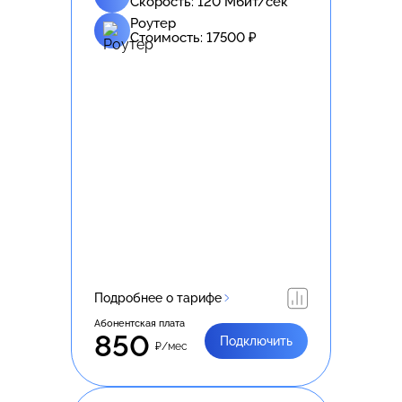
Скорость:
120
Мбит/сек
Роутер
Стоимость:
17500
₽
Подробнее о тарифе
Абонентская плата
850
Подключить
₽/мес