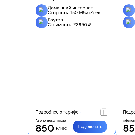
Домашний интернет
Скорость:
150
Мбит/сек
Роутер
Стоимость:
22990
₽
Подробнее о тарифе
Подро
Абонентская плата
Абонен
850
8
Подключить
₽/мес