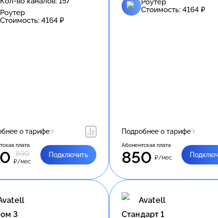
Кол-во каналов:
157
Роутер
Стоимость:
4164
₽
Роутер
Стоимость:
4164
₽
бнее о тарифе
Подробнее о тарифе
тская плата
Абонентская плата
90
850
890
Подключить
Подключ
₽/мес
₽/мес
Avatell
Avatell
ом 3
Стандарт 1