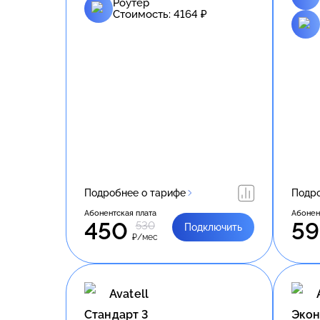
Роутер
Стоимость:
4164
₽
Подробнее о тарифе
Подро
Абонентская плата
Абонен
450
5
530
Подключить
₽/мес
Avatell
Стандарт 3
Экон