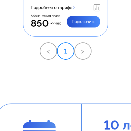
Подробнее о тарифе
Абонентская плата
850
Подключить
₽/мес
<
1
>
10 л