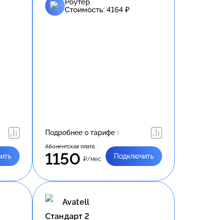
Роутер
Стоимость:
4164
₽
Подробнее о тарифе
Абонентская плата
1150
ить
Подключить
₽/мес
Avatell
Стандарт 2