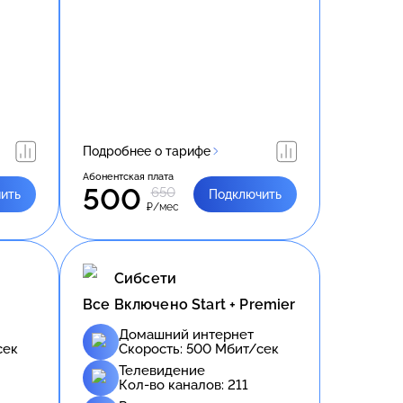
Подробнее о тарифе
Абонентская плата
500
650
ить
Подключить
₽/мес
Сибсети
Все Включено Start + Premier
Домашний интернет
сек
Скорость:
500
Мбит/сек
Телевидение
Кол-во каналов:
211