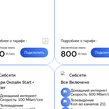
бнее о тарифе
Подробнее о тарифе
тская плата
Абонентская плата
0
800
Подключить
Подключ
₽/мес
₽/мес
Сибсети
Сибсети
ри Онлайн Start +
Все Включено
ier
Домашний интернет
Скорость:
500
Мбит/
Домашний интернет
Скорость:
100
Мбит/сек
Телевидение
Кол-во каналов:
211
Телевидение