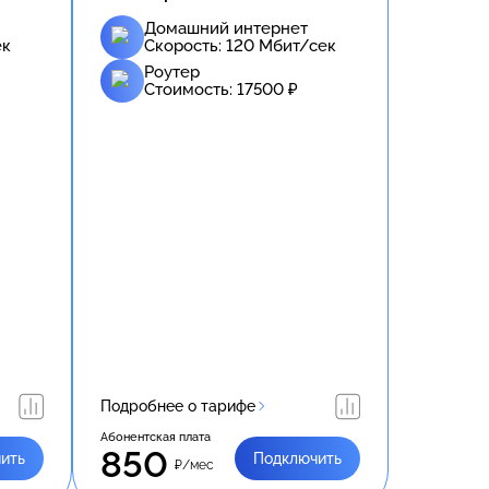
Домашний интернет
ек
Скорость:
120
Мбит/сек
Роутер
Стоимость:
17500
₽
Подробнее о тарифе
Абонентская плата
850
ить
Подключить
₽/мес