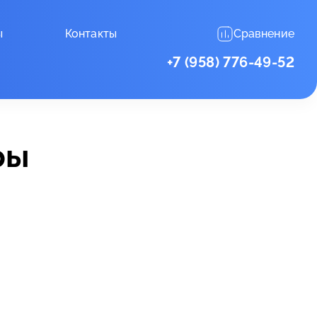
ы
Контакты
Сравнение
+7 (958) 776-49-52
ры