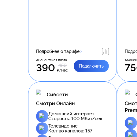
Подробнее о тарифе
Подро
Абонентская плата
Абонен
390
75
450
Подключить
₽/мес
Сибсети
Смотри Онлайн
Смот
Prem
Домашний интернет
Скорость:
100
Мбит/сек
Телевидение
Кол-во каналов:
157