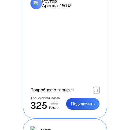
Роутер
Аренда:
150
₽
Подробнее о тарифе
Абонентская плата
325
650
Подключить
₽/мес