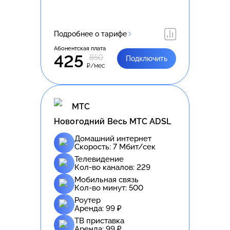
Подробнее о тарифе
Абонентская плата
425
850
Подключить
₽/мес
МТС
Новогодний Весь МТС ADSL
Домашний интернет
Скорость:
7
Мбит/сек
Телевидение
Кол-во каналов:
229
Мобильная связь
Кол-во минут:
500
Роутер
Аренда:
99
₽
ТВ приставка
Аренда:
99
₽