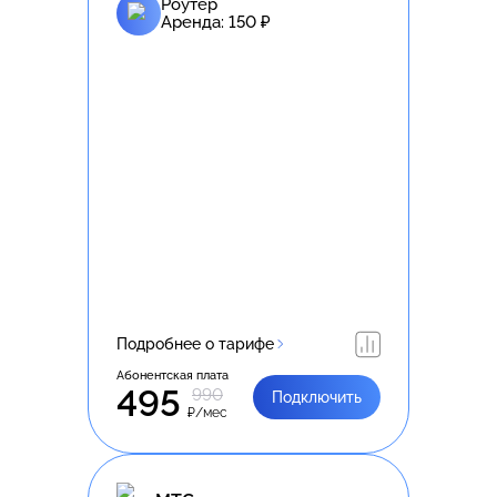
Роутер
Аренда:
150
₽
Подробнее о тарифе
Абонентская плата
495
990
Подключить
₽/мес