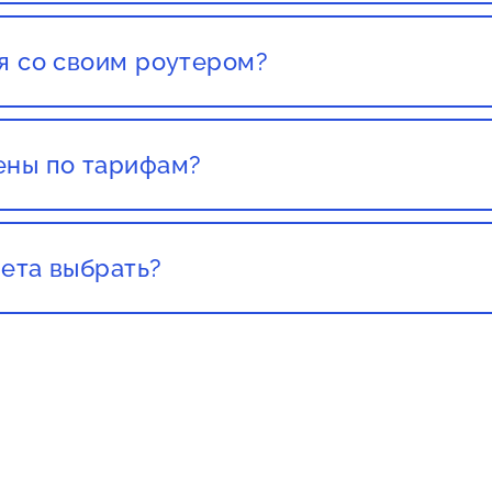
ставления заявки.
я со своим роутером?
со своим роутером. Но этот роутер должен был приоб
т какого либо провайдера, есть большой шанс того чт
ены по тарифам?
текущих клиентов не повышают цены, стоит обращать 
ета выбрать?
а важно учитывать свои потребности и бюджет. Если
рнет для просмотра видео высокого качества, онлайн-
омендуется выбрать более высокую скорость. Если ва
 веб-страниц и общения в социальных сетях, то вам х