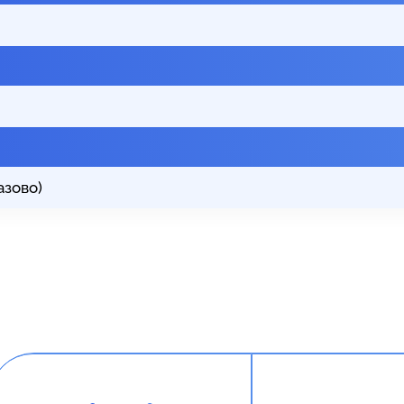
азово)