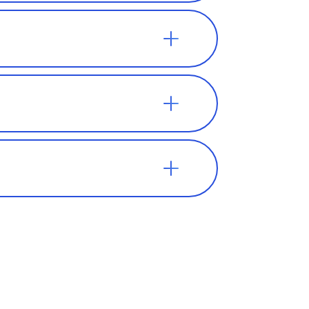
ретаться в
о он не
внимание на
 вы
игр или
м нужен
ватит 100