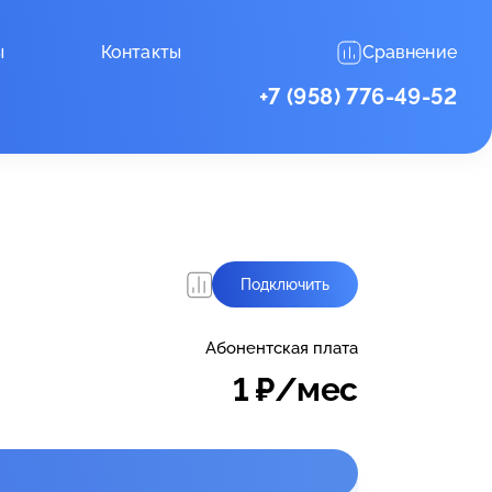
ы
Контакты
Сравнение
+7 (958) 776-49-52
Подключить
Абонентская плата
1
₽/мес