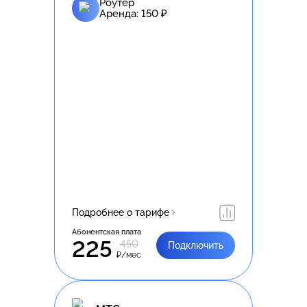
Роутер
Аренда:
150
₽
Подробнее о тарифе
Абонентская плата
225
450
Подключить
₽/мес