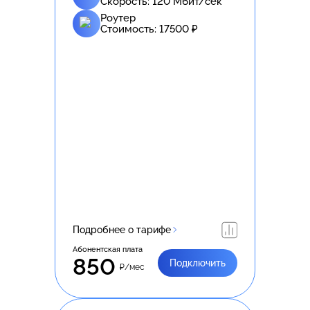
Скорость:
120
Мбит/сек
Роутер
Стоимость:
17500
₽
Подробнее о тарифе
Абонентская плата
850
Подключить
₽/мес