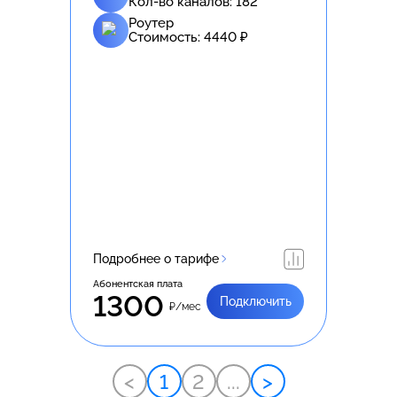
Кол-во каналов:
182
Роутер
Стоимость:
4440
₽
Подробнее о тарифе
Абонентская плата
1300
Подключить
₽/мес
<
1
2
...
>