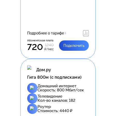
Подробнее о тарифе
Абонентская плата
720
1240
Подключить
₽/мес
Дом.ру
Гига 800м (с подписками)
Домашний интернет
Скорость:
800
Мбит/сек
Телевидение
Кол-во каналов:
182
Роутер
Стоимость:
4440
₽