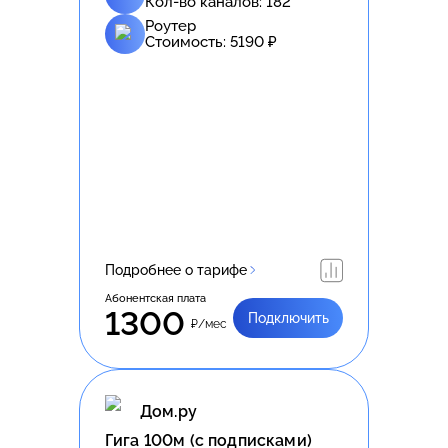
Кол-во каналов:
182
Роутер
Стоимость:
5190
₽
Подробнее о тарифе
Абонентская плата
1300
Подключить
₽/мес
Дом.ру
Гига 100м (с подписками)