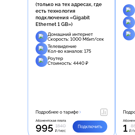
(только на тех адресах, где
есть технология
подключения «Gigabit
Ethernet 1 GB»)
Домашний интернет
Скорость:
1000
Мбит/сек
Телевидение
Кол-во каналов:
175
Роутер
Стоимость:
4440
₽
Подробнее о тарифе
Подро
Абонентская плата
Абонен
995
1
1840
8
Подключить
₽/мес
₽/