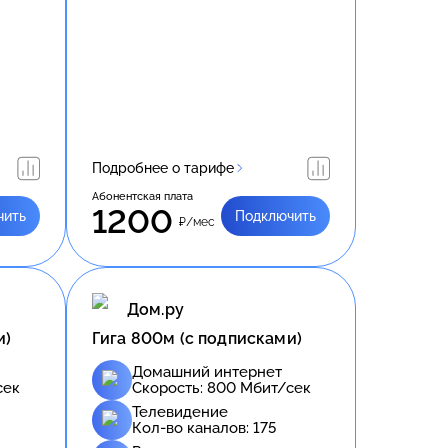
Подробнее о тарифе
Абонентская плата
1200
чить
Подключить
₽/мес
Дом.ру
и)
Гига 800м (с подписками)
Домашний интернет
сек
Скорость:
800
Мбит/сек
Телевидение
Кол-во каналов:
175