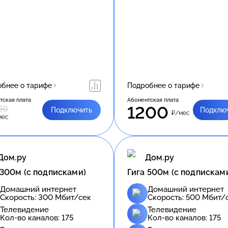
бнее о тарифе
Подробнее о тарифе
тская плата
Абонентская плата
1200
50
Подключить
Подклю
₽/мес
мес
Дом.ру
Дом.ру
 300м (с подписками)
Гига 500м (с подпискам
Домашний интернет
Домашний интернет
Скорость:
300
Мбит/сек
Скорость:
500
Мбит/
Телевидение
Телевидение
Кол-во каналов:
175
Кол-во каналов:
175