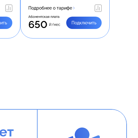
Подробнее о тарифе
Абонентская плата
650
ить
Подключить
₽/мес
ет