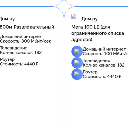
Дом.ру
Дом.ру
 800м Развлекательный
Meгa 100 LE (для
ограниченного списка
Домашний интернет
адресов)
Скорость:
800
Мбит/сек
Телевидение
Домашний интернет
Кол-во каналов:
182
Скорость:
100
Мбит/
Роутер
Телевидение
Стоимость:
4440
₽
Кол-во каналов:
182
Роутер
Стоимость:
4440
₽