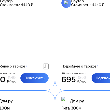
Роутер
Роутер
Стоимость:
4440
₽
Стоимость:
4440
₽
бнее о тарифе
Подробнее о тарифе
тская плата
Абонентская плата
20
695
1140
1250
Подключить
Подключ
₽/мес
₽/мес
Дом.ру
Дом.ру
 100м
Гига 300м