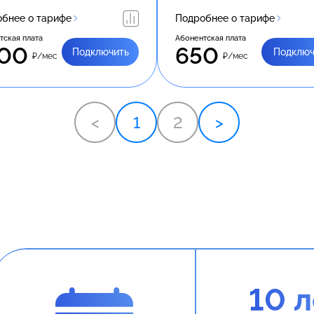
бнее о тарифе
Подробнее о тарифе
тская плата
Абонентская плата
00
650
Подключить
Подключ
₽/мес
₽/мес
<
1
2
>
10 л