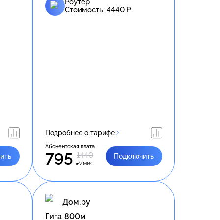
Роутер
Стоимость:
4440
₽
Подробнее о тарифе
Абонентская плата
795
1440
ить
Подключить
₽/мес
Дом.ру
Гига 800м