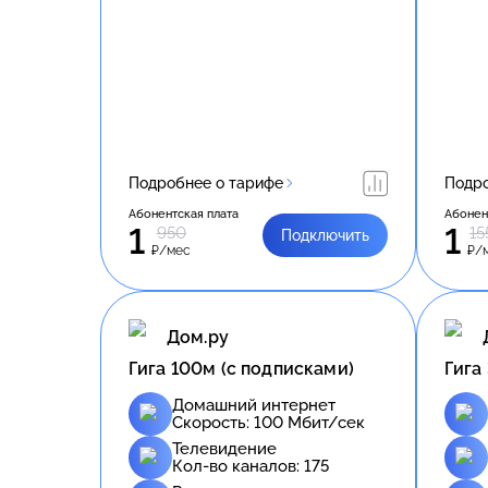
Подробнее о тарифе
Подро
Абонентская плата
Абонен
1
1
950
15
Подключить
₽/мес
₽/
Дом.ру
Гига 100м (с подписками)
Гига
Домашний интернет
Скорость:
100
Мбит/сек
Телевидение
Кол-во каналов:
175