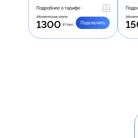
Подробнее о тарифе
Подро
Абонентская плата
Абонен
1300
15
Подключить
₽/мес