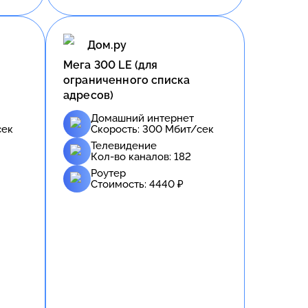
Дом.ру
Meгa 300 LE (для
ограниченного списка
адресов)
Домашний интернет
сек
Скорость:
300
Мбит/сек
Телевидение
Кол-во каналов:
182
Роутер
Стоимость:
4440
₽