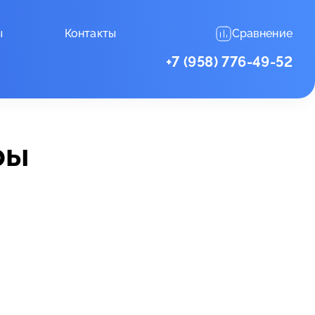
ы
Контакты
Сравнение
+7 (958) 776-49-52
ры