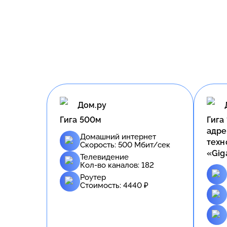
Дом.ру
Гига 500м
Гига
адре
Домашний интернет
техн
Скорость:
500
Мбит/сек
«Gig
Телевидение
Кол-во каналов:
182
Роутер
Стоимость:
4440
₽