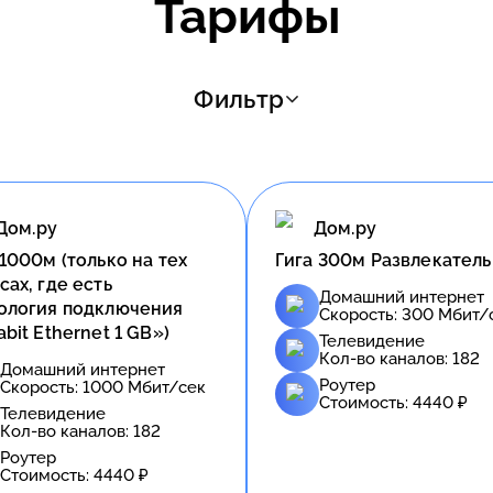
Тарифы
Фильтр
Дом.ру
Дом.ру
 1000м (только на тех
Гига 300м Развлекател
сах, где есть
Домашний интернет
ология подключения
Скорость:
300
Мбит/
abit Ethernet 1 GB»)
Телевидение
Кол-во каналов:
182
Домашний интернет
Роутер
Скорость:
1000
Мбит/сек
Стоимость:
4440
₽
Телевидение
Кол-во каналов:
182
Роутер
Стоимость:
4440
₽