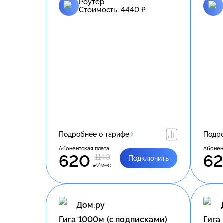
Роутер
Стоимость:
4440
₽
Подробнее о тарифе
Подро
Абонентская плата
Абонен
620
6
1140
Подключить
₽/мес
Дом.ру
Гига 1000м (с подписками)
Гига