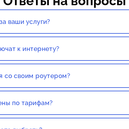
Ответы на вопросы
за ваши услуги?
тация со специалистом полностью бесплатны!
ючат к интернету?
вашего города. Как правило, наших клиентов подключ
ставления заявки.
я со своим роутером?
со своим роутером. Но этот роутер должен был приоб
т какого либо провайдера, есть большой шанс того чт
ены по тарифам?
текущих клиентов не повышают цены, стоит обращать 