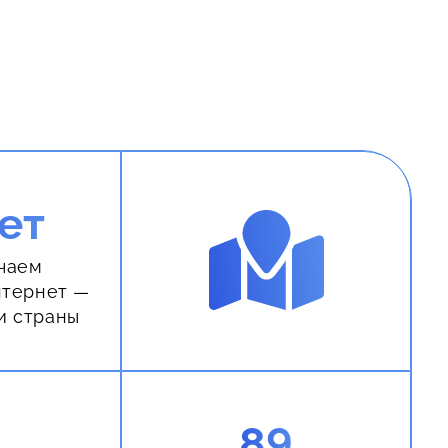
ет
чаем
нтернет —
и страны
89