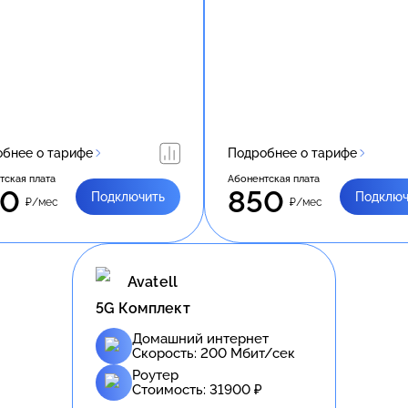
бнее о тарифе
Подробнее о тарифе
тская плата
Абонентская плата
50
850
Подключить
Подключ
₽/мес
₽/мес
Avatell
5G Комплект
Домашний интернет
Скорость:
200
Мбит/сек
Роутер
Стоимость:
31900
₽