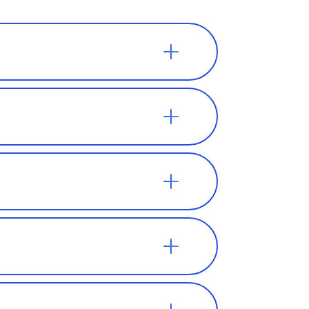
ают в
ретаться в
о он не
внимание на