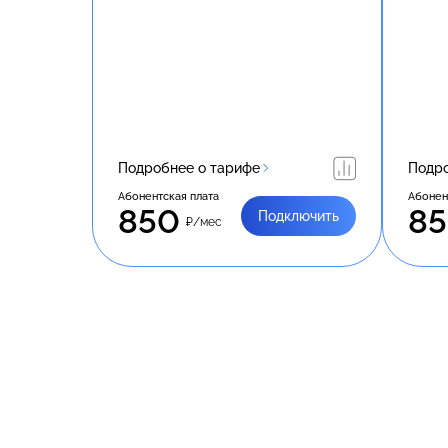
Подробнее о тарифе
Подро
Абонентская плата
Абонен
850
8
Подключить
₽/мес