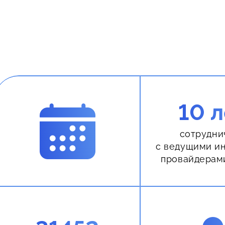
10 л
сотрудни
с ведущими и
провайдерам