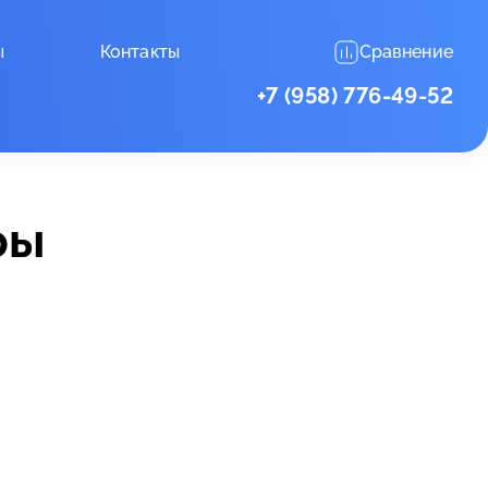
ы
Контакты
Сравнение
+7 (958) 776-49-52
ры