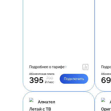
Подробнее о тарифе
Подро
Абонентская плата
Абонен
395
6
790
Подключить
₽/мес
Алмател
Летай с ТВ
Ориг