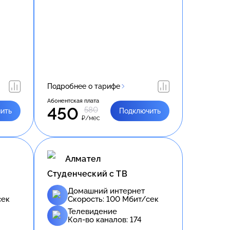
Подробнее о тарифе
Абонентская плата
450
580
ить
Подключить
₽/мес
Алмател
Студенческий с ТВ
Домашний интернет
сек
Скорость:
100
Мбит/сек
Телевидение
Кол-во каналов:
174