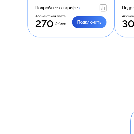
Подробнее о тарифе
Подро
Абонентская плата
Абонен
270
3
Подключить
₽/мес