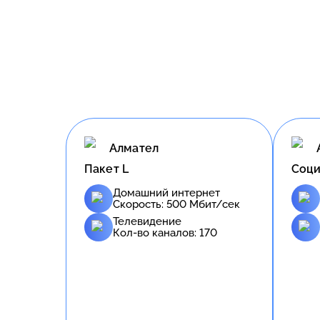
Алмател
Пакет L
Соци
Домашний интернет
Скорость:
500
Мбит/сек
Телевидение
Кол-во каналов:
170