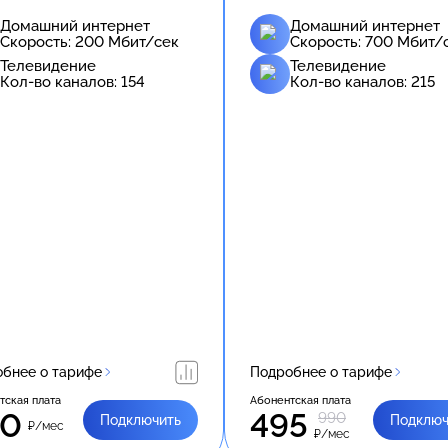
Домашний интернет
Домашний интернет
Скорость:
200
Мбит/сек
Скорость:
700
Мбит/
Телевидение
Телевидение
Кол-во каналов:
154
Кол-во каналов:
215
бнее о тарифе
Подробнее о тарифе
тская плата
Абонентская плата
80
495
990
Подключить
Подключ
₽/мес
₽/мес