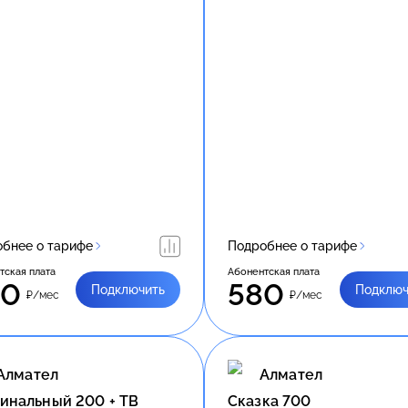
бнее о тарифе
Подробнее о тарифе
тская плата
Абонентская плата
90
580
Подключить
Подключ
₽/мес
₽/мес
Алмател
Алмател
инальный 200 + ТВ
Сказка 700