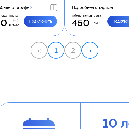
бнее о тарифе
Подробнее о тарифе
тская плата
Абонентская плата
00
450
450
Подключить
Подключ
₽/мес
₽/мес
<
1
2
>
10 л