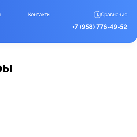
ы
Контакты
Сравнение
+7 (958) 776-49-52
ры