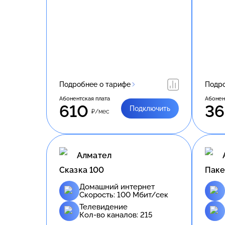
Подробнее о тарифе
Подро
Абонентская плата
Абонен
610
3
Подключить
₽/мес
Алмател
Сказка 100
Пак
Домашний интернет
Скорость:
100
Мбит/сек
Телевидение
Кол-во каналов:
215