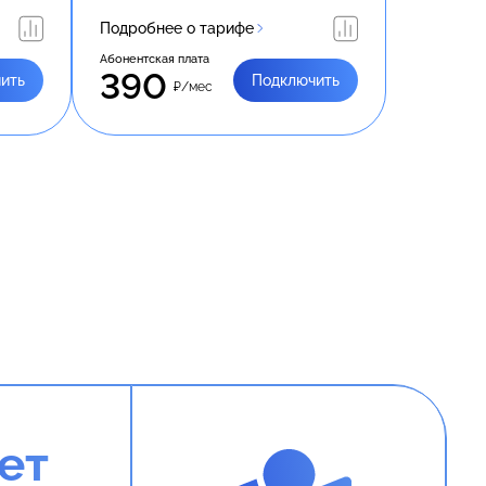
Подробнее о тарифе
Абонентская плата
390
ить
Подключить
₽/мес
ет