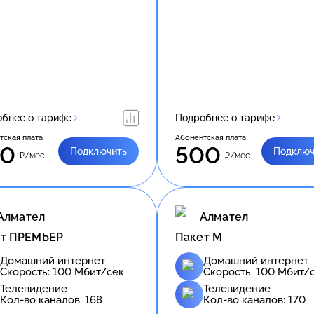
бнее о тарифе
Подробнее о тарифе
тская плата
Абонентская плата
60
500
Подключить
Подключ
₽/мес
₽/мес
Алмател
Алмател
ет ПРЕМЬЕР
Пакет M
Домашний интернет
Домашний интернет
Скорость:
100
Мбит/сек
Скорость:
100
Мбит/
Телевидение
Телевидение
Кол-во каналов:
168
Кол-во каналов:
170