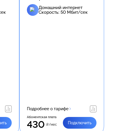
Домашний интернет
сек
Скорость:
50
Мбит/сек
Подробнее о тарифе
Абонентская плата
430
ить
Подключить
₽/мес