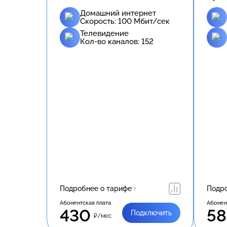
Домашний интернет
Скорость:
100
Мбит/сек
Телевидение
Кол-во каналов:
152
Подробнее о тарифе
Подро
Абонентская плата
Абонен
430
5
Подключить
₽/мес