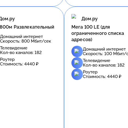
Дом.ру
Дом.ру
 800м Развлекательный
Meгa 100 LE (для
ограниченного списка
Домашний интернет
адресов)
Скорость:
800
Мбит/сек
Телевидение
Домашний интернет
Кол-во каналов:
182
Скорость:
100
Мбит/
Роутер
Телевидение
Стоимость:
4440
₽
Кол-во каналов:
182
Роутер
Стоимость:
4440
₽