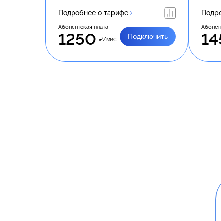
Подробнее о тарифе
Подро
Абонентская плата
Абонен
1250
14
Подключить
₽/мес