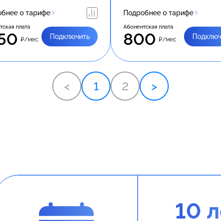
бнее о тарифе
Подробнее о тарифе
тская плата
Абонентская плата
50
800
Подключить
Подключ
₽/мес
₽/мес
<
1
2
>
10 л