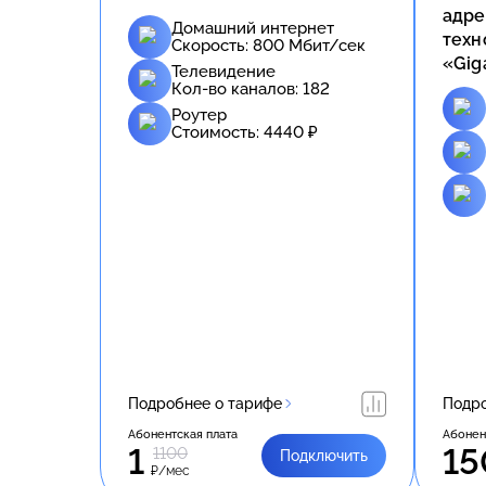
адре
Домашний интернет
техн
Скорость:
800
Мбит/сек
«Gig
Телевидение
Кол-во каналов:
182
Роутер
Стоимость:
4440
₽
Подробнее о тарифе
Подро
Абонентская плата
Абонен
1
15
1100
Подключить
₽/мес