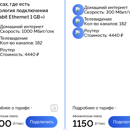
сах, где есть
Домашний интернет
ология подключения
Скорость:
300
Мбит/
abit Ethernet 1 GB»)
Телевидение
Кол-во каналов:
182
Домашний интернет
Роутер
Скорость:
1000
Мбит/сек
Стоимость:
4440
₽
Телевидение
Кол-во каналов:
182
Роутер
Стоимость:
4440
₽
бнее о тарифе
Подробнее о тарифе
тская плата
Абонентская плата
00
1150
Подключить
Подключ
₽/мес
₽/мес