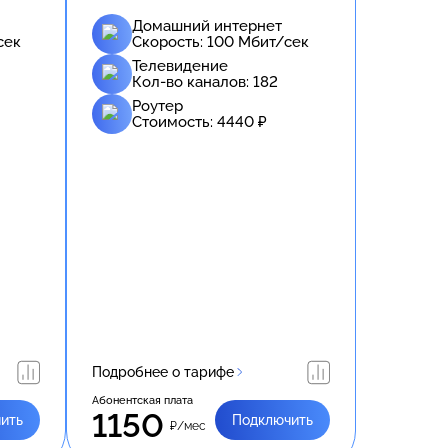
Домашний интернет
сек
Скорость:
100
Мбит/сек
Телевидение
Кол-во каналов:
182
Роутер
Стоимость:
4440
₽
Подробнее о тарифе
Абонентская плата
1150
ить
Подключить
₽/мес