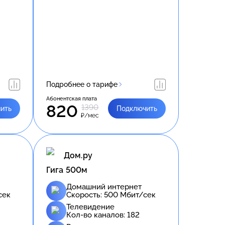
Подробнее о тарифе
Абонентская плата
820
1390
ить
Подключить
₽/мес
Дом.ру
Гига 500м
Домашний интернет
сек
Скорость:
500
Мбит/сек
Телевидение
Кол-во каналов:
182