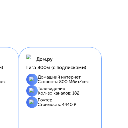
Дом.ру
и)
Гига 800м (с подписками)
Домашний интернет
сек
Скорость:
800
Мбит/сек
Телевидение
Кол-во каналов:
182
Роутер
Стоимость:
4440
₽