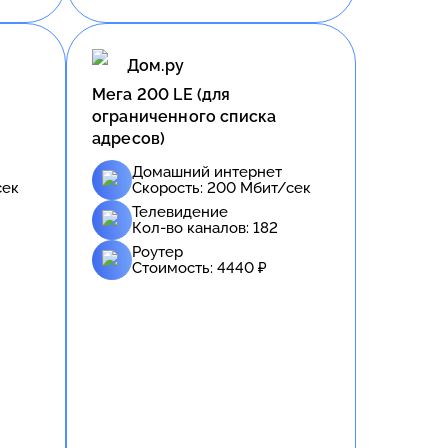
Дом.ру
Meгa 200 LE (для
ограниченного списка
адресов)
Домашний интернет
сек
Скорость:
200
Мбит/сек
Телевидение
Кол-во каналов:
182
Роутер
Стоимость:
4440
₽