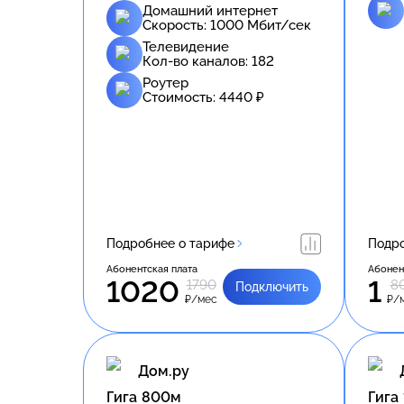
Домашний интернет
Скорость:
1000
Мбит/сек
Телевидение
Кол-во каналов:
182
Роутер
Стоимость:
4440
₽
Подробнее о тарифе
Подро
Абонентская плата
Абонен
1020
1
1790
8
Подключить
₽/мес
₽/
Дом.ру
Гига 800м
Гига