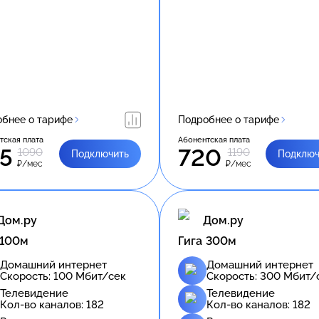
бнее о тарифе
Подробнее о тарифе
тская плата
Абонентская плата
5
720
1090
1190
Подключить
Подключ
₽/мес
₽/мес
Дом.ру
Дом.ру
 100м
Гига 300м
Домашний интернет
Домашний интернет
Скорость:
100
Мбит/сек
Скорость:
300
Мбит/
Телевидение
Телевидение
Кол-во каналов:
182
Кол-во каналов:
182