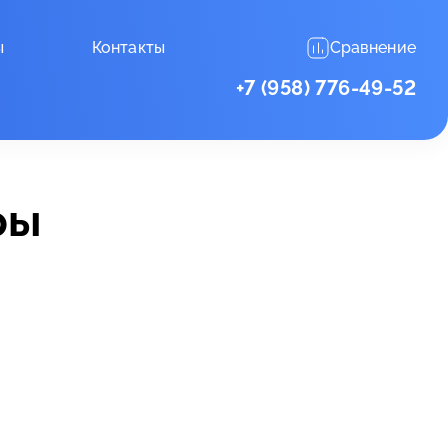
ы
Контакты
Сравнение
+7 (958) 776-49-52
ры