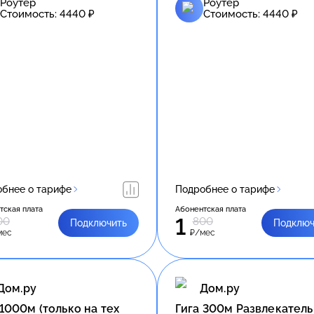
Роутер
Роутер
Стоимость:
4440
₽
Стоимость:
4440
₽
бнее о тарифе
Подробнее о тарифе
тская плата
Абонентская плата
1
00
800
Подключить
Подключ
мес
₽/мес
Дом.ру
Дом.ру
 1000м (только на тех
Гига 300м Развлекател