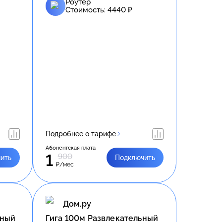
Роутер
Стоимость:
4440
₽
Подробнее о тарифе
Абонентская плата
1
900
ить
Подключить
₽/мес
Дом.ру
ьный
Гига 100м Развлекательный