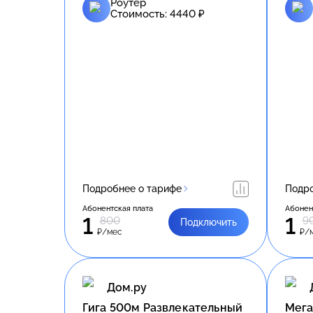
Роутер
Стоимость:
4440
₽
Подробнее о тарифе
Подро
Абонентская плата
Абонен
1
1
800
9
Подключить
₽/мес
₽/
Дом.ру
Гига 500м Развлекательный
Meгa