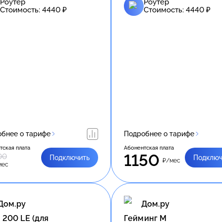
Роутер
Роутер
Стоимость:
4440
₽
Стоимость:
4440
₽
бнее о тарифе
Подробнее о тарифе
тская плата
Абонентская плата
1150
00
Подключить
Подключ
₽/мес
мес
Дом.ру
Дом.ру
 200 LE (для
Гейминг М