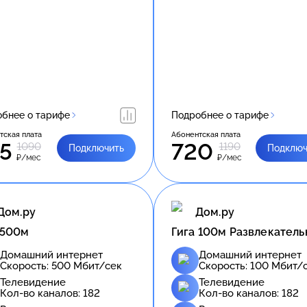
бнее о тарифе
Подробнее о тарифе
тская плата
Абонентская плата
5
720
1090
1190
Подключить
Подключ
₽/мес
₽/мес
Дом.ру
Дом.ру
 500м
Гига 100м Развлекател
Домашний интернет
Домашний интернет
Скорость:
500
Мбит/сек
Скорость:
100
Мбит/
Телевидение
Телевидение
Кол-во каналов:
182
Кол-во каналов:
182