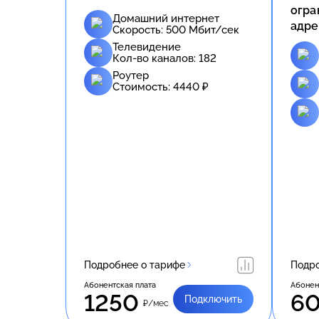
огра
Домашний интернет
адре
Скорость:
500
Мбит/сек
Телевидение
Кол-во каналов:
182
Роутер
Стоимость:
4440
₽
Подробнее о тарифе
Подро
Абонентская плата
Абонен
1250
6
Подключить
₽/мес