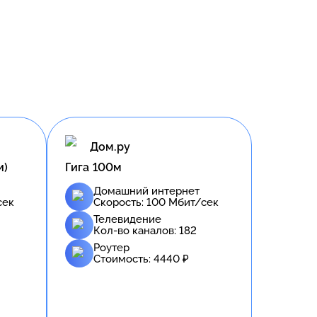
Дом.ру
и)
Гига 100м
Домашний интернет
сек
Скорость:
100
Мбит/сек
Телевидение
Кол-во каналов:
182
Роутер
Стоимость:
4440
₽