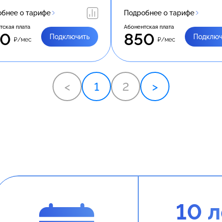
бнее о тарифе
Подробнее о тарифе
тская плата
Абонентская плата
50
850
Подключить
Подключ
₽/мес
₽/мес
<
1
2
>
10 л