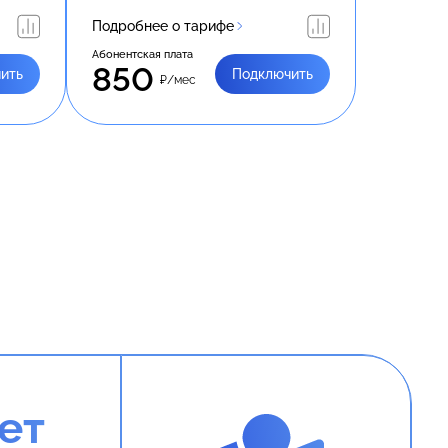
Подробнее о тарифе
Абонентская плата
850
ить
Подключить
₽/мес
ет