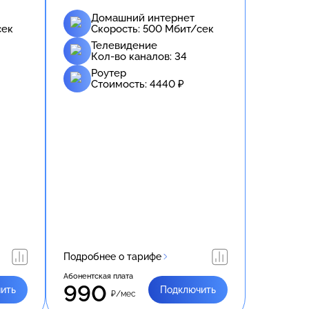
Домашний интернет
сек
Скорость:
500
Мбит/сек
Телевидение
Кол-во каналов:
34
Роутер
Стоимость:
4440
₽
Подробнее о тарифе
Абонентская плата
990
ить
Подключить
₽/мес