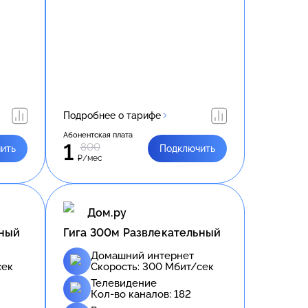
Подробнее о тарифе
Абонентская плата
1
800
ить
Подключить
₽/мес
Дом.ру
ьный
Гига 300м Развлекательный
Домашний интернет
сек
Скорость:
300
Мбит/сек
Телевидение
Кол-во каналов:
182