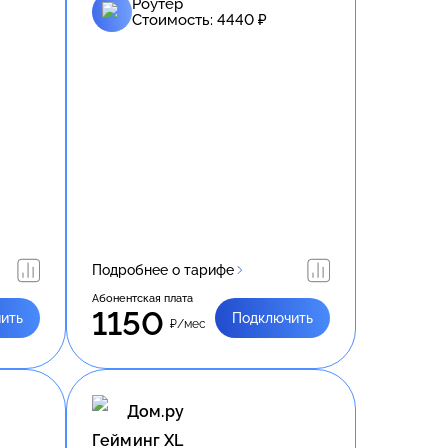
Роутер
Стоимость:
4440
₽
Подробнее о тарифе
Абонентская плата
1150
ить
Подключить
₽/мес
Дом.ру
Гейминг XL