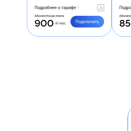
Подробнее о тарифе
Подро
Абонентская плата
Абонен
900
8
Подключить
₽/мес