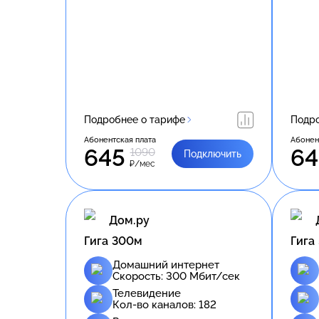
Подробнее о тарифе
Подро
Абонентская плата
Абонен
645
64
1090
Подключить
₽/мес
Дом.ру
Гига 300м
Гига
Домашний интернет
Скорость:
300
Мбит/сек
Телевидение
Кол-во каналов:
182