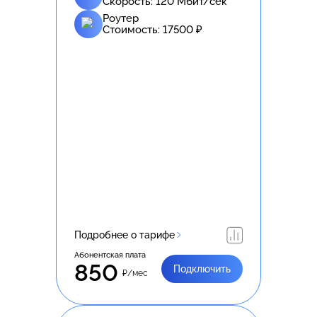
Скорость:
120
Мбит/сек
Роутер
Стоимость:
17500
₽
Подробнее о тарифе
Абонентская плата
850
Подключить
₽/мес