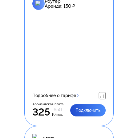
Роутер
Аренда:
150
₽
Подробнее о тарифе
Абонентская плата
325
650
Подключить
₽/мес