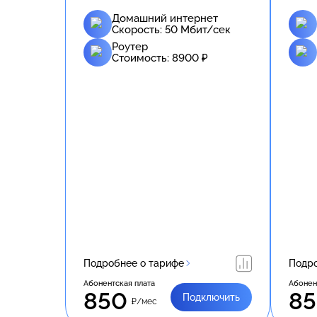
Домашний интернет
Скорость:
50
Мбит/сек
Роутер
Стоимость:
8900
₽
Подробнее о тарифе
Подро
Абонентская плата
Абонен
850
8
Подключить
₽/мес