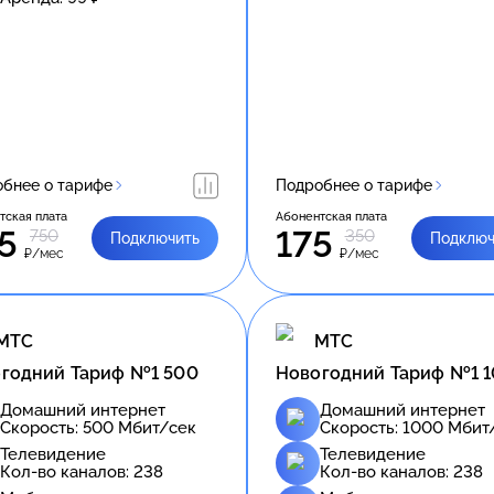
бнее о тарифе
Подробнее о тарифе
тская плата
Абонентская плата
5
175
750
350
Подключить
Подключ
₽/мес
₽/мес
МТС
МТС
годний Тариф №1 500
Новогодний Тариф №1 
Домашний интернет
Домашний интернет
Скорость:
500
Мбит/сек
Скорость:
1000
Мбит
Телевидение
Телевидение
Кол-во каналов:
238
Кол-во каналов:
238