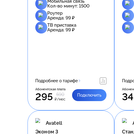
Мобильная связь
Кол-во минут:
1500
Роутер
Аренда:
99
₽
ТВ приставка
Аренда:
99
₽
Подробнее о тарифе
Подро
Абонентская плата
Абонен
295
34
590
Подключить
₽/мес
Avatell
Эконом 3
Стан