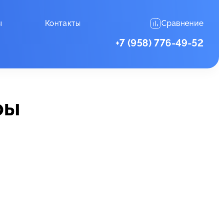
ы
Контакты
Сравнение
+7 (958) 776-49-52
ры