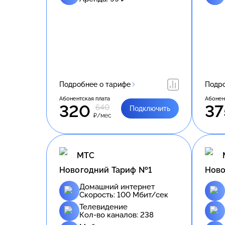
Подробнее о тарифе
Подро
Абонентская плата
Абонен
320
37
640
Подключить
₽/мес
МТС
Новогодний Тариф №1
Ново
Домашний интернет
Скорость:
100
Мбит/сек
Телевидение
Кол-во каналов:
238