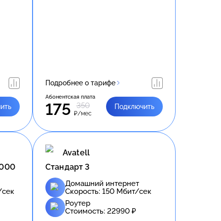
Подробнее о тарифе
Абонентская плата
175
350
ить
Подключить
₽/мес
Avatell
1000
Стандарт 3
Домашний интернет
/сек
Скорость:
150
Мбит/сек
Роутер
Стоимость:
22990
₽