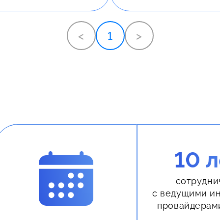
<
1
>
10 л
сотрудни
с ведущими и
провайдерам