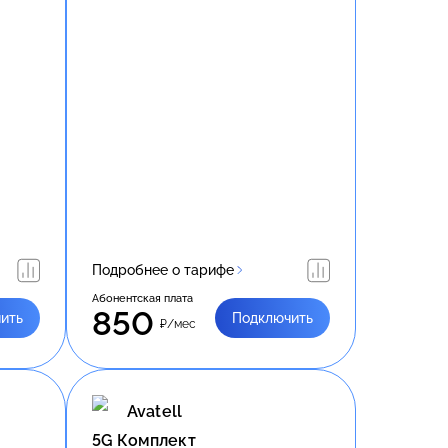
Подробнее о тарифе
Абонентская плата
850
ить
Подключить
₽/мес
Avatell
5G Комплект