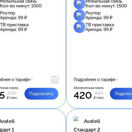
Мобильная связь
Мобильная связь
Кол-во минут:
1500
Кол-во минут:
1500
Роутер
Роутер
Аренда:
99
₽
Аренда:
99
₽
ТВ приставка
ТВ приставка
Аренда:
99
₽
Аренда:
99
₽
бнее о тарифе
Подробнее о тарифе
тская плата
Абонентская плата
5
420
690
840
Подключить
Подключ
₽/мес
₽/мес
Avatell
Avatell
дарт 1
Стандарт 2