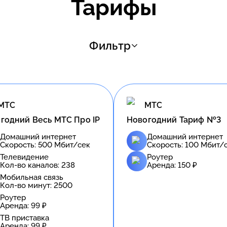
Тарифы
Фильтр
МТС
МТС
годний Весь МТС Про IP
Новогодний Тариф №3
Домашний интернет
Домашний интернет
Скорость:
500
Мбит/сек
Скорость:
100
Мбит/
Телевидение
Роутер
Кол-во каналов:
238
Аренда:
150
₽
Мобильная связь
Кол-во минут:
2500
Роутер
Аренда:
99
₽
ТВ приставка
Аренда:
99
₽