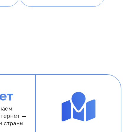
ет
чаем
нтернет —
и страны