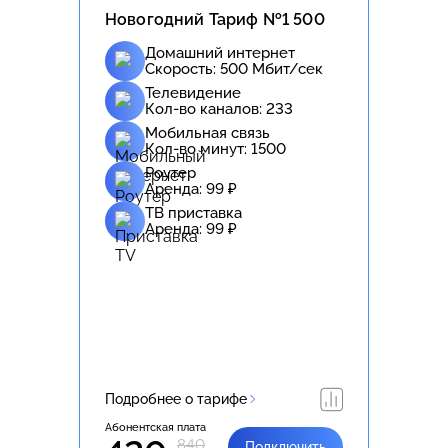
Новогодний Тариф №1 500
Домашний интернет
Скорость:
500
Мбит/сек
Телевидение
Кол-во каналов:
233
Мобильная связь
Кол-во минут:
1500
Роутер
Аренда:
99
₽
ТВ приставка
Аренда:
99
₽
Подробнее о тарифе
Абонентская плата
840
Подключить