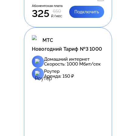
Абонентская плата
325
650
Подключить
₽/мес
МТС
Новогодний Тариф №3 1000
Домашний интернет
Скорость:
1000
Мбит/сек
Роутер
Аренда:
150
₽