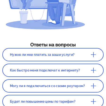
Ответы на вопросы
Нужно ли мне платить за ваши услуги?
Нет. Сервис, а так же консультация со
специалистом полностью бесплатны!
Как быстро меня подключат к интернету?
Все зависит от нагруженности вашего
города. Как правило, наших клиентов
Могу ли я подключиться со своим роутером?
подключают в течении 1-2 дней с момента
составления заявки.
Да, вы сможете подключиться со своим
роутером. Но этот роутер должен был
Будет ли повышение цены по тарифам?
приобретаться в магазине, если