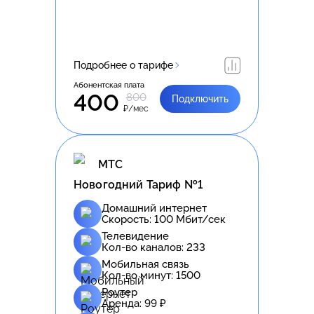
Подробнее о тарифе
Абонентская плата
400
800
Подключить
₽/мес
МТС
Новогодний Тариф №1
Домашний интернет
Скорость:
100
Мбит/сек
Телевидение
Кол-во каналов:
233
Мобильная связь
Кол-во минут:
1500
Роутер
Аренда:
99
₽