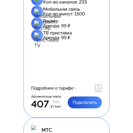
Кол-во каналов:
233
Мобильная связь
Кол-во минут:
1500
Роутер
Аренда:
99
₽
ТВ приставка
Аренда:
99
₽
Подробнее о тарифе
Абонентская плата
407
815
Подключить
₽/мес
МТС