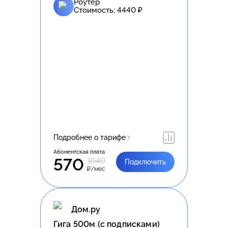
Роутер
Стоимость:
4440
₽
Подробнее о тарифе
Абонентская плата
570
1040
Подключить
₽/мес
Дом.ру
Гига 500м (с подписками)