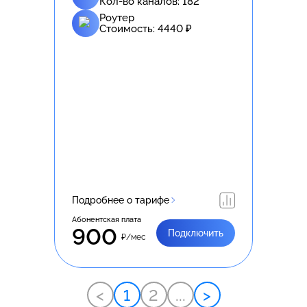
Кол-во каналов:
182
Роутер
Стоимость:
4440
₽
Подробнее о тарифе
Абонентская плата
900
Подключить
₽/мес
<
1
2
...
>