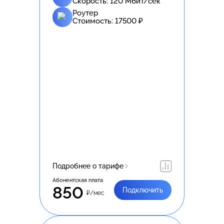
Скорость:
120
Мбит/сек
Роутер
Стоимость:
17500
₽
Подробнее о тарифе
Абонентская плата
850
Подключить
₽/мес