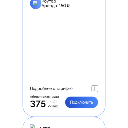
Роутер
Аренда:
150
₽
Подробнее о тарифе
Абонентская плата
375
750
Подключить
₽/мес