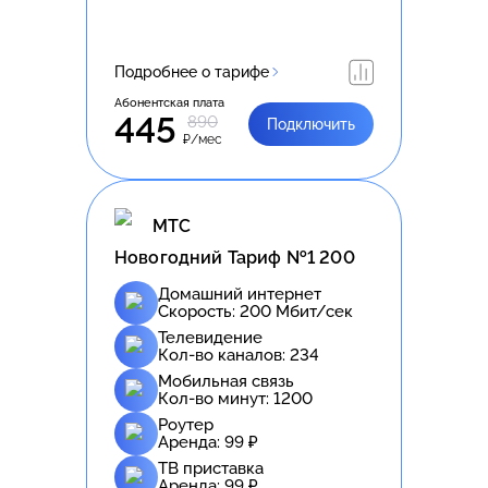
Подробнее о тарифе
Абонентская плата
445
890
Подключить
₽/мес
МТС
Новогодний Тариф №1 200
Домашний интернет
Скорость:
200
Мбит/сек
Телевидение
Кол-во каналов:
234
Мобильная связь
Кол-во минут:
1200
Роутер
Аренда:
99
₽
ТВ приставка
Аренда:
99
₽