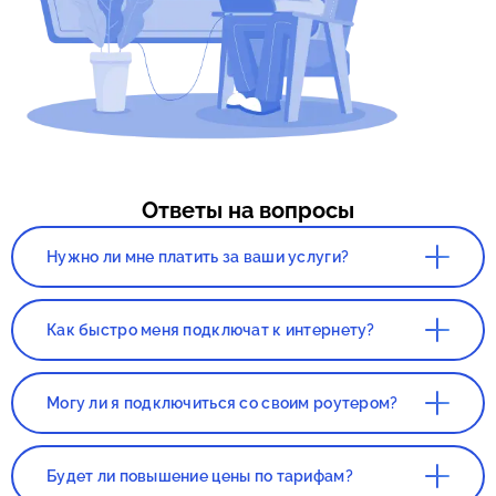
Ответы на вопросы
Нужно ли мне платить за ваши услуги?
Нет. Сервис, а так же консультация со
специалистом полностью бесплатны!
Как быстро меня подключат к интернету?
Все зависит от нагруженности вашего
города. Как правило, наших клиентов
Могу ли я подключиться со своим роутером?
подключают в течении 1-2 дней с момента
составления заявки.
Да, вы сможете подключиться со своим
роутером. Но этот роутер должен был
Будет ли повышение цены по тарифам?
приобретаться в магазине, если