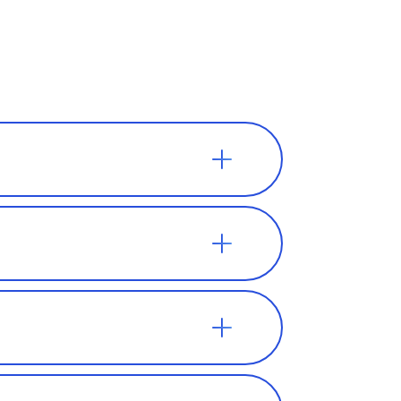
ают в
ретаться в
о он не