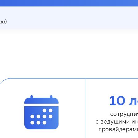
во)
10 л
сотрудни
с ведущими и
провайдерам