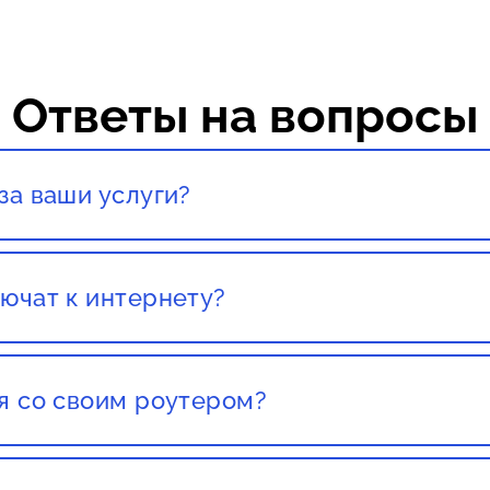
Ответы на вопросы
за ваши услуги?
тация со специалистом полностью бесплатны!
ючат к интернету?
вашего города. Как правило, наших клиентов подключ
ставления заявки.
я со своим роутером?
со своим роутером. Но этот роутер должен был приоб
т какого либо провайдера, есть большой шанс того чт