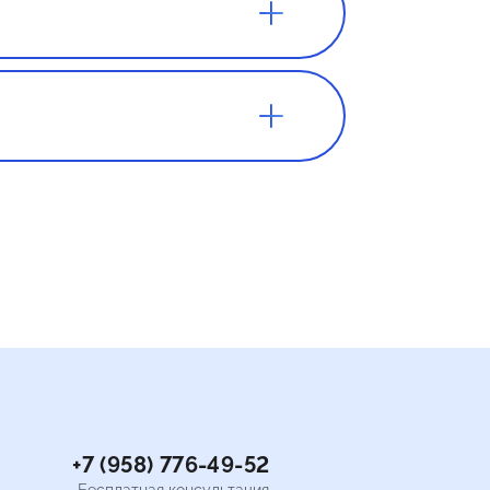
внимание на
 вы
игр или
м нужен
ватит 100
+7 (958) 776-49-52
Бесплатная консультация