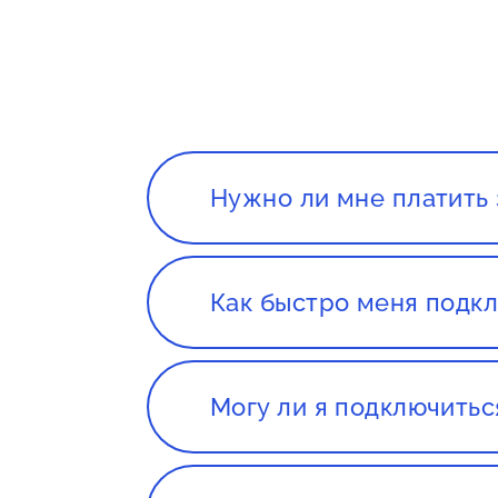
Нужно ли мне платить 
Нет. Сервис, а так же консуль
Как быстро меня подкл
Все зависит от нагруженности 
течении 1-2 дней с момента со
Могу ли я подключитьс
Да, вы сможете подключиться 
магазине, если оборудование о