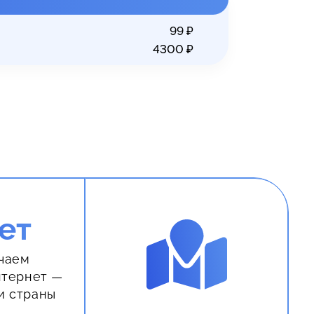
99
₽
4300
₽
ет
чаем
нтернет —
и страны