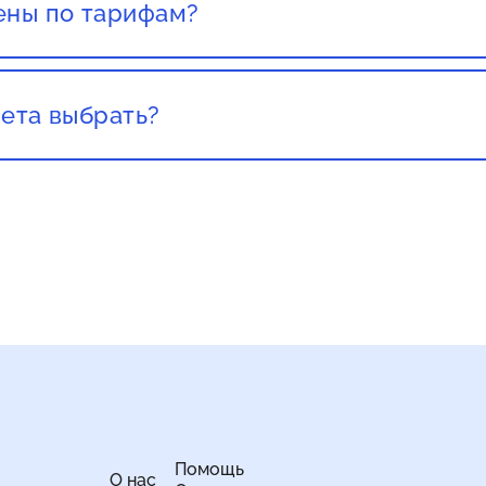
ены по тарифам?
текущих клиентов не повышают цены, стоит обращать 
ета выбрать?
а важно учитывать свои потребности и бюджет. Если
рнет для просмотра видео высокого качества, онлайн-
омендуется выбрать более высокую скорость. Если ва
 веб-страниц и общения в социальных сетях, то вам х
Помощь
О нас