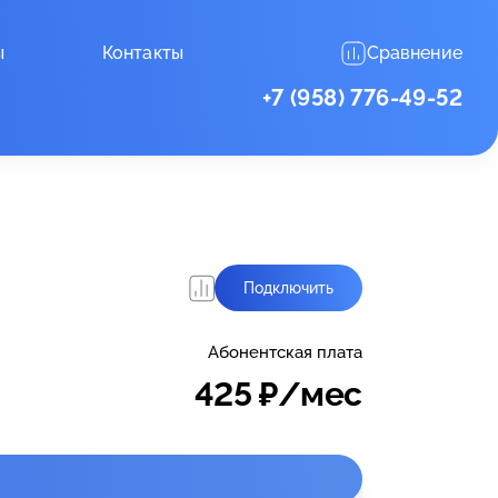
ы
Контакты
Сравнение
+7 (958) 776-49-52
Подключить
Абонентская плата
425
₽/мес