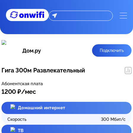
Дом.ру
Подключить
Гига 300м Развлекательный
Абонентская плата
1200
₽/мес
Домашний интернет
Скорость
300
Мбит/с
ТВ