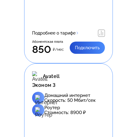
Подробнее о тарифе
Абонентская плата
850
Подключить
₽/мес
Avatell
Эконом 3
Домашний интернет
Скорость:
50
Мбит/сек
Роутер
Стоимость:
8900
₽