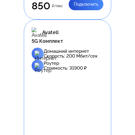
850
Подключить
₽/мес
Avatell
5G Комплект
Домашний интернет
Скорость:
200
Мбит/сек
Роутер
Стоимость:
31900
₽