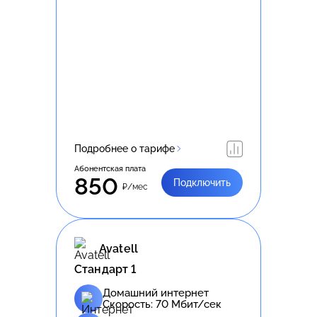
Подробнее о тарифе
Абонентская плата
850
Подключить
₽/мес
Avatell
Стандарт 1
Домашний интернет
Скорость:
70
Мбит/сек