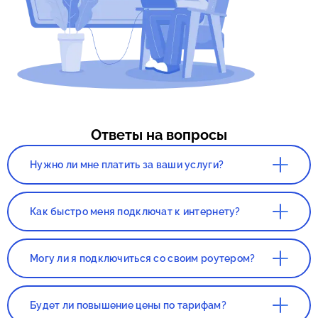
Ответы на вопросы
Нужно ли мне платить за ваши услуги?
Нет. Сервис, а так же консультация со
специалистом полностью бесплатны!
Как быстро меня подключат к интернету?
Все зависит от нагруженности вашего
города. Как правило, наших клиентов
Могу ли я подключиться со своим роутером?
подключают в течении 1-2 дней с момента
составления заявки.
Да, вы сможете подключиться со своим
роутером. Но этот роутер должен был
Будет ли повышение цены по тарифам?
приобретаться в магазине, если