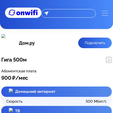
Дом.ру
Подключить
Гига 500м
Абонентская плата
900
₽/мес
Домашний интернет
Скорость
500
Мбит/с
ТВ