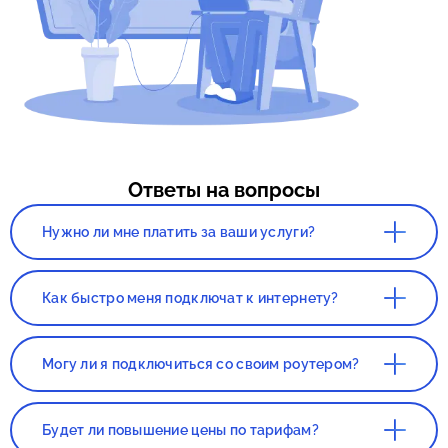
Ответы на вопросы
Нужно ли мне платить за ваши услуги?
Нет. Сервис, а так же консультация со
специалистом полностью бесплатны!
Как быстро меня подключат к интернету?
Все зависит от нагруженности вашего
города. Как правило, наших клиентов
Могу ли я подключиться со своим роутером?
подключают в течении 1-2 дней с момента
составления заявки.
Да, вы сможете подключиться со своим
роутером. Но этот роутер должен был
Будет ли повышение цены по тарифам?
приобретаться в магазине, если