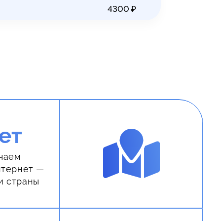
4300
₽
ет
чаем
нтернет —
и страны