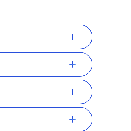
ают в
ретаться в
о он не
внимание на