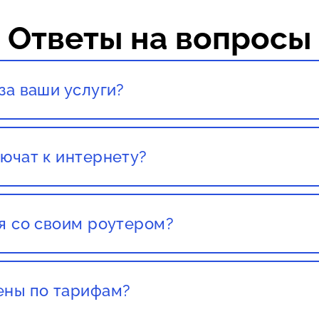
Ответы на вопросы
за ваши услуги?
тация со специалистом полностью бесплатны!
ючат к интернету?
вашего города. Как правило, наших клиентов подключ
ставления заявки.
я со своим роутером?
со своим роутером. Но этот роутер должен был приоб
т какого либо провайдера, есть большой шанс того чт
ены по тарифам?
текущих клиентов не повышают цены, стоит обращать 