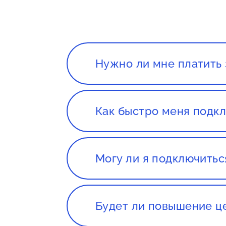
Нужно ли мне платить 
Нет. Сервис, а так же консуль
Как быстро меня подкл
Все зависит от нагруженности 
течении 1-2 дней с момента со
Могу ли я подключитьс
Да, вы сможете подключиться 
магазине, если оборудование о
подойдет
Будет ли повышение ц
Как правило, провайдеры для 