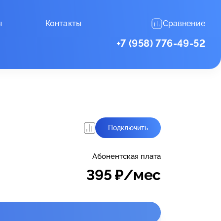
ы
Контакты
Сравнение
+7 (958) 776-49-52
Подключить
Абонентская плата
395
₽/мес