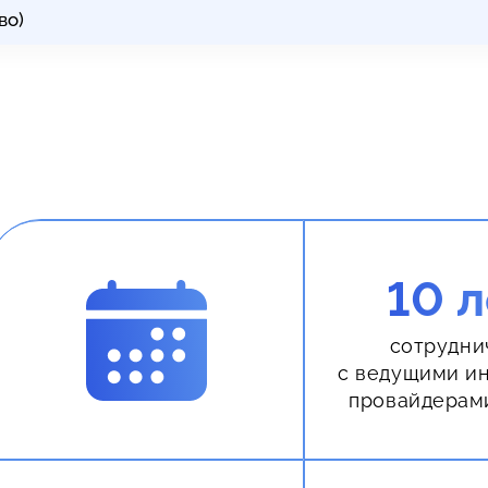
во)
10 л
сотрудни
с ведущими и
провайдерам