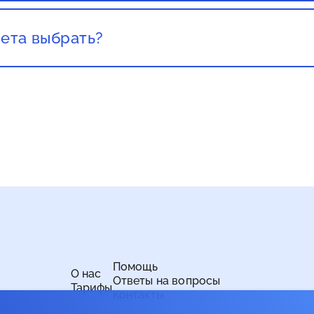
ета выбрать?
а важно учитывать свои потребности и бюджет. Если
рнет для просмотра видео высокого качества, онлайн-
омендуется выбрать более высокую скорость. Если ва
 веб-страниц и общения в социальных сетях, то вам х
Помощь
О нас
Ответы на вопросы
Тарифы
Контакты