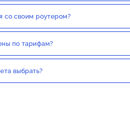
ставления заявки.
я со своим роутером?
со своим роутером. Но этот роутер должен был приоб
т какого либо провайдера, есть большой шанс того чт
ены по тарифам?
текущих клиентов не повышают цены, стоит обращать 
ета выбрать?
а важно учитывать свои потребности и бюджет. Если
рнет для просмотра видео высокого качества, онлайн-
омендуется выбрать более высокую скорость. Если ва
 веб-страниц и общения в социальных сетях, то вам х