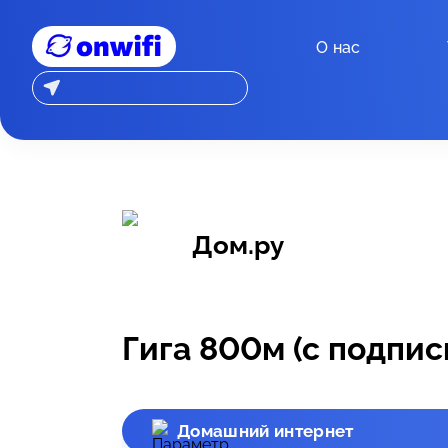
О нас
Дом.ру
Гига 800м (с подпис
Домашний интернет