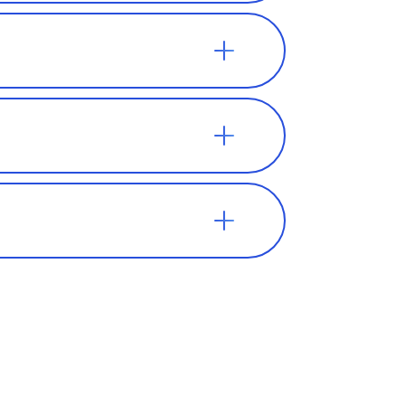
ретаться в
о он не
внимание на
 вы
игр или
м нужен
ватит 100