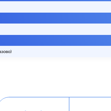
азово)