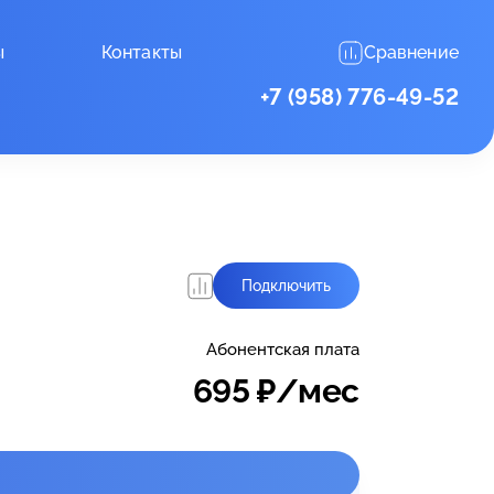
ы
Контакты
Сравнение
+7 (958) 776-49-52
Подключить
Абонентская плата
695
₽/мес