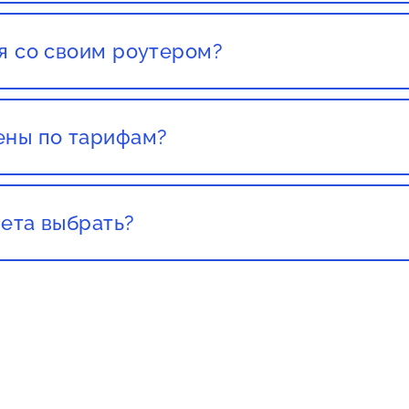
ставления заявки.
я со своим роутером?
со своим роутером. Но этот роутер должен был приоб
т какого либо провайдера, есть большой шанс того чт
ены по тарифам?
текущих клиентов не повышают цены, стоит обращать 
ета выбрать?
а важно учитывать свои потребности и бюджет. Если
рнет для просмотра видео высокого качества, онлайн-
омендуется выбрать более высокую скорость. Если ва
 веб-страниц и общения в социальных сетях, то вам х