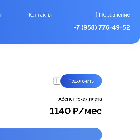
ы
Контакты
Сравнение
+7 (958) 776-49-52
Подключить
Абонентская плата
1140
₽/мес