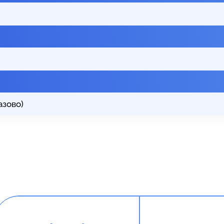
азово)