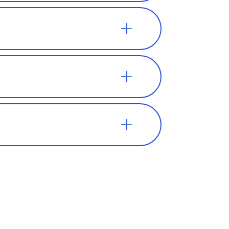
ретаться в
о он не
внимание на
 вы
игр или
м нужен
ватит 100