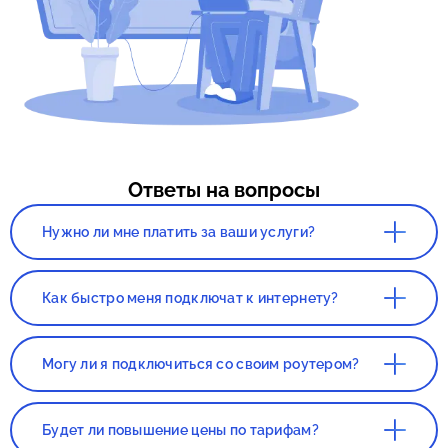
Ответы на вопросы
Нужно ли мне платить за ваши услуги?
Нет. Сервис, а так же консультация со
специалистом полностью бесплатны!
Как быстро меня подключат к интернету?
Все зависит от нагруженности вашего
города. Как правило, наших клиентов
Могу ли я подключиться со своим роутером?
подключают в течении 1-2 дней с момента
составления заявки.
Да, вы сможете подключиться со своим
роутером. Но этот роутер должен был
Будет ли повышение цены по тарифам?
приобретаться в магазине, если