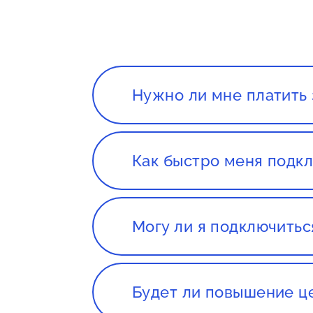
Нужно ли мне платить 
Нет. Сервис, а так же консуль
Как быстро меня подкл
Все зависит от нагруженности 
течении 1-2 дней с момента со
Могу ли я подключитьс
Да, вы сможете подключиться 
магазине, если оборудование о
подойдет
Будет ли повышение ц