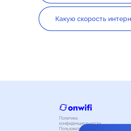
Как правило, провайдеры для 
договор.
Какую скорость интерн
При выборе скорости интернет
планируете использовать инте
загрузки больших файлов, рек
интернет только для просмотра
мбит/сек.
Политика
конфиденциальности
Пользовательское