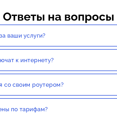
Ответы на вопросы
за ваши услуги?
тация со специалистом полностью бесплатны!
ючат к интернету?
вашего города. Как правило, наших клиентов подключ
ставления заявки.
я со своим роутером?
со своим роутером. Но этот роутер должен был приоб
т какого либо провайдера, есть большой шанс того чт
ены по тарифам?