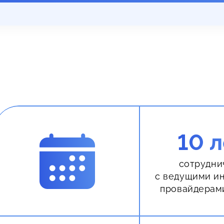
10 л
сотрудни
с ведущими и
провайдерам