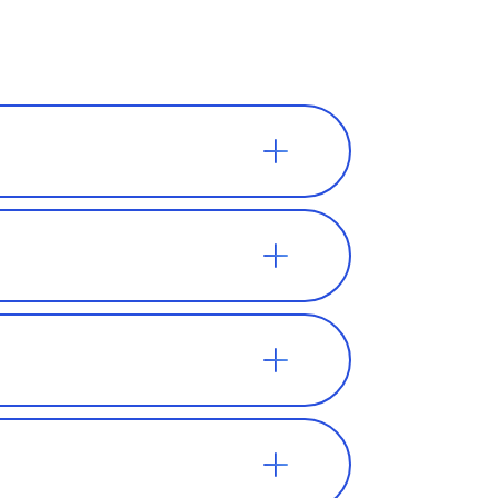
ают в
ретаться в
о он не