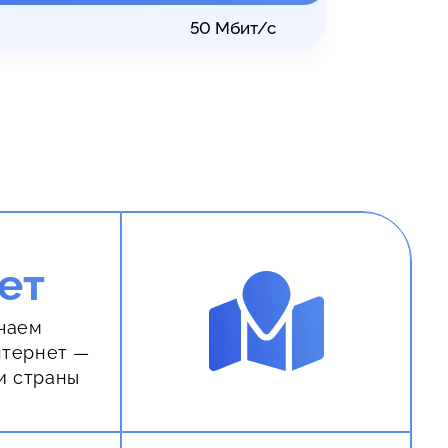
50
Мбит/с
ет
чаем
нтернет —
и страны