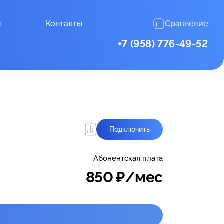
ы
Контакты
Сравнение
+7 (958) 776-49-52
Подключить
Абонентская плата
850
₽/мес