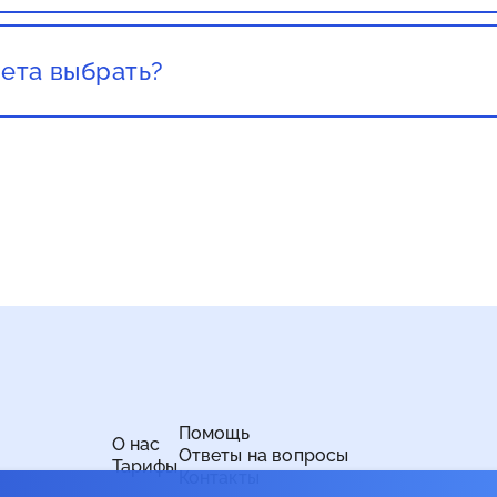
текущих клиентов не повышают цены, стоит обращать 
ета выбрать?
а важно учитывать свои потребности и бюджет. Если
рнет для просмотра видео высокого качества, онлайн-
омендуется выбрать более высокую скорость. Если ва
 веб-страниц и общения в социальных сетях, то вам х
Помощь
О нас
Ответы на вопросы
Тарифы
Контакты